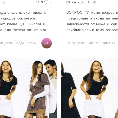
8:30
37
0
03 авг 2026, 18:30
гда о вас плохо говорят, -
ВОПРОС: "У меня вопрос п
 народов считается.
предстоящего ухода на пе
ают, клевещут... Биолог и
зависимости от мужа.Я сей
айелл Уотсон пишет, что
приближаюсь к тому возраст
м злые речи. Механизм
нужно думать о том, как бу
епонятен,...
получая зарплату, на небол
ши дети
/
Мода
/
Отношения
/
Бизнес
/
Мир женщины
Наши дети
/
Бизнес
/
Диеты
/
О