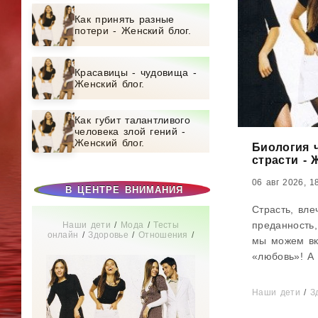
Как принять разные
потери - Женский блог.
Красавицы - чудовища -
Женский блог.
Как губит талантливого
человека злой гений -
Женский блог.
Биология ч
страсти - 
06 авг 2026, 1
В ЦЕНТРЕ ВНИМАНИЯ
Страсть, вле
преданность,
Наши дети
/
Мода
/
Тесты
онлайн
/
Здоровье
/
Отношения
/
мы можем вк
СТАТЬИ
/
Диеты
/
Дом
/
Новости
звезд
/
Бизнес
/
Мир женщины
/
«любовь»! А 
Свадьба
/
Беременность
/
Рассказывае
Увлечения
/
Истории из жизни
/
Красота
Хелен Фишер
Наши дети
/
З
данные,...