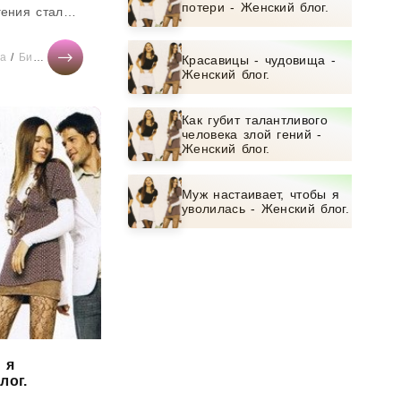
потери - Женский блог.
гения стали
-
...
а
та
/
/
Бизнес
Истории из жизни
/
Тесты онлайн
/
Свадьба
/
Красота
/
Диеты
/
СТАТЬИ
/
Бизнес
/
Отношения
/
Мир женщины
/
Диеты
/
М
Красавицы - чудовища -
Женский блог.
Как губит талантливого
человека злой гений -
Женский блог.
Муж настаивает, чтобы я
уволилась - Женский блог.
 я
лог.