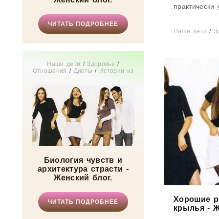
практически 
шара. Чаще 
ЧИТАТЬ ПОДРОБНЕЕ
превращаютс
Наши дети
/
З
Наши дети
/
Здоровье
/
Отношения
/
Диеты
/
Истории из
жизни
/
Мода
/
СТАТЬИ
/
Мир
женщины
Биология чувств и
архитектура страсти -
Женский блог.
Хорошие р
ЧИТАТЬ ПОДРОБНЕЕ
крылья - Ж