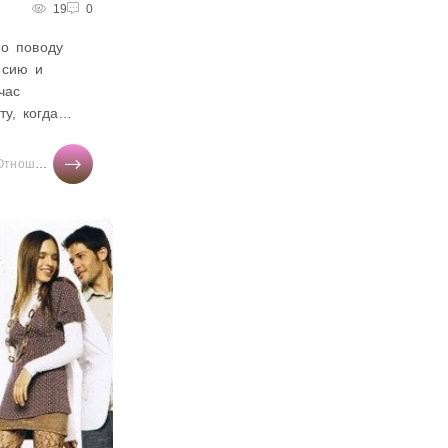
19
0
о поводу
нсию и
час
у, когда
ду жить, не
ьшую...
тношения
/
Здоровье
/
Свадьба
/
Тесты онлайн
/
Дом
/
Мир женщины