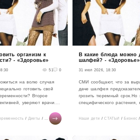
овить организм к
В какие блюда можно 
сти? - «Здоровье»
шалфей? - «Здоровье»
18:30
51
0
31 июл 2026, 18:30
ложиться на волю случая
СМИ сообщают, что за выр
ециально готовить свой
даче шалфея предсказател
беременности? Второе
грозить тюремный срок.Но 
ктивней, уверяют врачи.
специфического растения, 
 месячной правильной
средней полосе России — 
роятность стать...
редкость. Зато на наших...
еременность
/
Диеты
/
Отношения
/
Свадьба
Наши дети
/
СТАТЬИ
/
СТАТЬИ
/
Здоровье
/
Бизнес
/
Тес