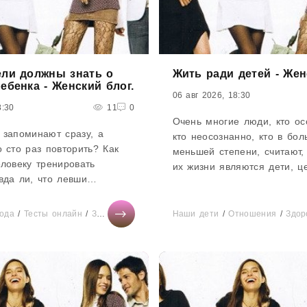
ели должны знать о
Жить ради детей - Жен
ебенка - Женский блог.
06 авг 2026, 18:30
8:30
11
0
Очень многие люди, кто ос
 запоминают сразу, а
кто неосознанно, кто в бол
 сто раз повторить? Как
меньшей степени, считают,
ловеку тренировать
их жизни являются дети, ц
вда ли, что левши
основной задачей – “поста
дарены? Как наши
ноги”, сделать...
 зависят от полушарий
ода
/
Тесты онлайн
/
Здоровье
/
Отношения
Наши дети
/
СТАТЬИ
/
Отношения
/
Диеты
/
/
Дом
Здор
/