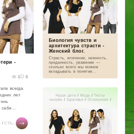
Биология чувств и
архитектура страсти -
Женский блог.
Страсть, влечение, нежность,
тери -
преданность, уважение —
сколько всего мы можем
вкладывать в понятие
«любовь»! А что говорит
1
0
наука? Рассказываем о
концепции антрополога Хелен
ала всегда.
Фишер — только научные
едних лет
Наши дети
/
Мода
/
Тесты
онлайн
/
Здоровье
/
Отношения
/
гонь
СТАТЬИ
/
Диеты
/
Дом
/
Новости
ь себя
звезд
/
Бизнес
/
Мир женщины
/
Свадьба
/
Беременность
/
сообразно
Увлечения
/
Истории из жизни
/
Красота
на
я
р женщины
/
СТАТЬИ
/
Здоровье
/
Диеты
/
Тесты онлайн
/
Бизнес
/
Мир женщины
с потеряли