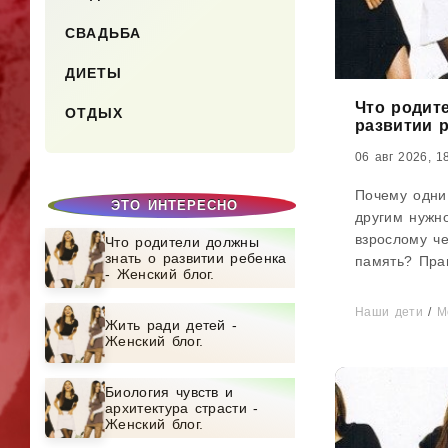
СВАДЬБА
ДИЕТЫ
Что родит
ОТДЫХ
развитии р
06 авг 2026, 1
Почему одни
ЭТО ИНТЕРЕСНО
другим нужно
взрослому че
Что родители должны
знать о развитии ребенка
память? Пра
- Женский блог.
творчески о
способности
Наши дети
/
М
Жить ради детей -
мозга?...
Женский блог.
Биология чувств и
архитектура страсти -
Женский блог.