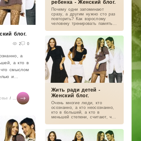
ребенка - Женский блог.
Почему одни запоминают
сразу, а другим нужно сто раз
повторить? Как взрослому
человеку тренировать память?
Правда ли, что левши
творчески одарены? Как наши
ский блог.
способности зависят от
полушарий мозга?...
2
0
ознанно, а
ьшей, а кто в
 что смыслом
елью и
вить детей на
Жить ради детей -
Женский блог.
овье
Новости звезд
/
Бизнес
/
/
Тесты онлайн
Бизнес
/
Мир женщины
/
Мода
/
/
Красота
Свадьба
/
СТАТЬИ
/
Беременность
/
Мир женщин
/
Увл
Очень многие люди, кто
осознанно, а кто неосознанно,
кто в большей, а кто в
меньшей степени, считают, что
смыслом их жизни являются
дети, целью и основной
задачей – “поставить детей на
ноги”,