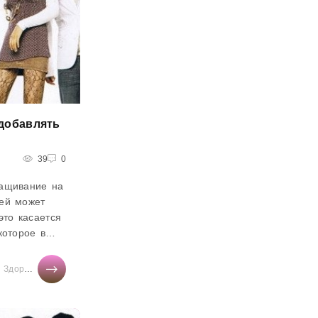
добавлять
39
0
ащивание на
ей может
это касается
которое в
огромная
ты онлайн
/
Здоровье
/
/
Мода
Диеты