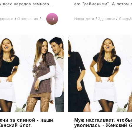
у всех народов земного
его "даймонием". А потом 
всего такие существа
называть ангелом. Ангелом
я в красивых женщин, и...
хранителем.Но бывают злые
доровье
/
Отношения
/
Тесты онлайн
/
Дом
Наши дети
/
СТАТЬИ
/
/
Здоровье
Гороскоп
/
/
Свадьб
Красо
ечи за спиной - наши
Муж настаивает, чтобы
енский блог.
уволилась - Женский б