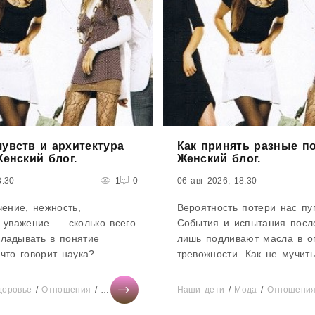
увств и архитектура
Как принять разные по
Женский блог.
Женский блог.
8:30
1
0
06 авг 2026, 18:30
чение, нежность,
Вероятность потери нас пуг
 уважение — сколько всего
События и испытания посл
ладывать в понятие
лишь подливают масла в о
что говорит наука?
тревожности. Как не мучит
м о концепции антрополога
понапрасну и действовать 
 — только научные
ситуации?Привычная карти
доровье
/
Отношения
/
Диеты
/
Истории из жизни
Наши дети
/
/
Мода
Мода
/
/
СТАТЬИ
Отношени
/
Ми
пошатнулась, многие из на