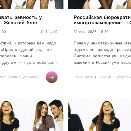
звать ревность у
Российская бюрократи
- Женский блог.
импортозамещение - «
8:30
11
0
31 июл 2026, 18:30
ствий, к которым вам надо
Почему инновационные ме
.«Просто сделай вид, что
годами не проходят регис
нтересен. Начни
Система регистрации меди
с другим — пусть побегает
изделий в России уже неск
— уверены, вы слышали
вызывает споры среди про
остковом возрасте...
и экспертов отрасли. Форма
тношения
/
Здоровье
/
Мода
/
Тесты онлайн
Наши дети
/
СТАТЬИ
/
СТАТЬИ
/
Рецепты
/
Здоровь
/
Дом