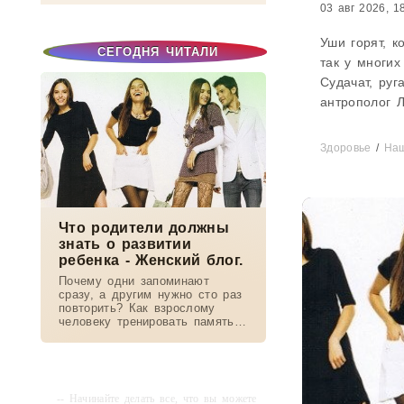
03 авг 2026, 1
Уши горят, ко
СЕГОДНЯ ЧИТАЛИ
так у многих
Судачат, руг
антрополог Л
мы чувствуе
науке пока н
Здоровье
/
На
Что родители должны
знать о развитии
ребенка - Женский блог.
Почему одни запоминают
сразу, а другим нужно сто раз
повторить? Как взрослому
человеку тренировать память?
Правда ли, что левши
творчески одарены? Как наши
способности зависят от
полушарий мозга?...
-- Начинайте делать все, что вы можете