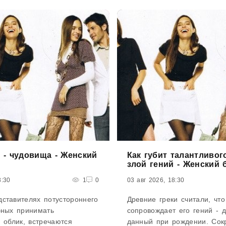
точки опоры. Что будет зав
знает! «Я работаю в два р
 - чудовища - Женский
Как губит талантливог
злой гений - Женский б
8:30
1
0
03 авг 2026, 18:30
ставителях потустороннего
Древние греки считали, что
бных принимать
сопровождает его гений - 
 облик, встречаются
данный при рождении. Сок