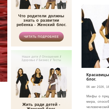
Что родители должны
знать о развитии
ребенка - Женский блог.
ЧИТАТЬ ПОДРОБНЕЕ
Наши дети
/
Отношения
/
Здоровье
/
Бизнес
/
Тесты
онлайн
/
Мода
/
Красота
/
СТАТЬИ
/
Мир женщины
Красавицы
блог.
06 авг 2026, 1
Мифы о пред
мира, спосо
Жить ради детей -
человеческий
Женский блог.