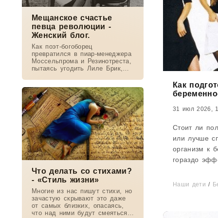
Мещанское счастье
певца революции -
Женский блог.
Как поэт-богоборец
превратился в пиар-менеджера
Моссельпрома и Резинотреста,
пытаясь угодить Лиле Брик,
зачем Ахматова желала ему
смерти в 1917-м, почему он
Как подгот
стал советским буржуа, а не
беременно
вторым
31 июл 2026, 
Стоит ли по
или лучше сп
организм к 
гораздо эффе
После 3 – 6
Что делать со стихами?
- «Стиль жизни»
подготовки ве
Наши дети
/
Б
Многие из нас пишут стихи, но
зачастую скрывают это даже
от самых близких, опасаясь,
что над ними будут смеяться