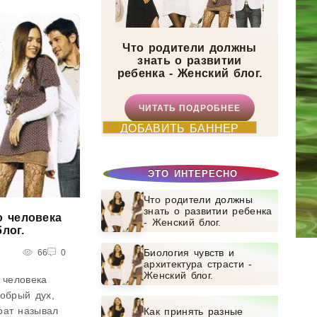
тра? Кто
аза
Что родители должны
знать о развитии
ребенка - Женский блог.
ЧИТАТЬ ПОДРОБНЕЕ
ДОБАВИТЬ БАННЕР
ЭТО ИНТЕРЕСНО
Что родители должны
знать о развитии ребенка
о человека
- Женский блог.
лог.
Биология чувств и
66
0
архитектура страсти -
Женский блог.
 человека
добрый дух,
рат называл
Как принять разные