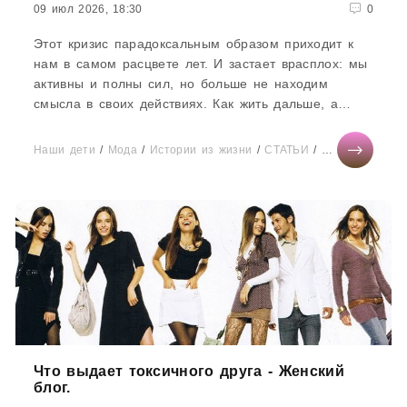
09 июл 2026, 18:30
0
Этот кризис парадоксальным образом приходит к
нам в самом расцвете лет. И застает врасплох: мы
активны и полны сил, но больше не находим
смысла в своих действиях. Как жить дальше, а
главное, зачем? О поисках...
Наши дети
/
Мода
/
Истории из жизни
/
СТАТЬИ
/
Отношения
/
Д
Что выдает токсичного друга - Женский
блог.