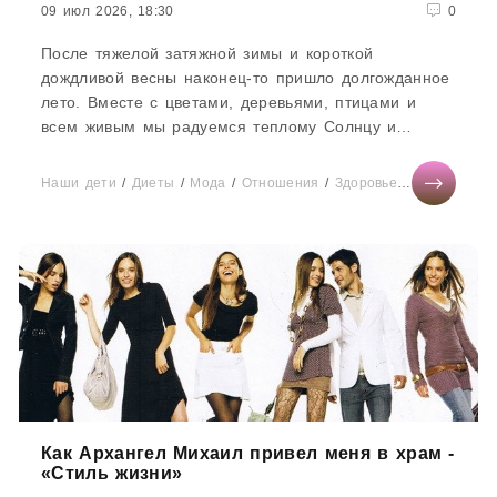
09 июл 2026, 18:30
0
После тяжелой затяжной зимы и короткой
дождливой весны наконец-то пришло долгожданное
лето. Вместе с цветами, деревьями, птицами и
всем живым мы радуемся теплому Солнцу и
расцвету природы. С наступлением...
Наши дети
/
Диеты
/
Мода
/
Отношения
/
Здоровье
/
Тесты онла
Как Архангел Михаил привел меня в храм -
«Стиль жизни»