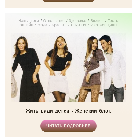
Наши дети
/
Отношения
/
Здоровье
/
Бизнес
/
Тесты
онлайн
/
Мода
/
Красота
/
СТАТЬИ
/
Мир женщины
Жить ради детей - Женский блог.
ЧИТАТЬ ПОДРОБНЕЕ