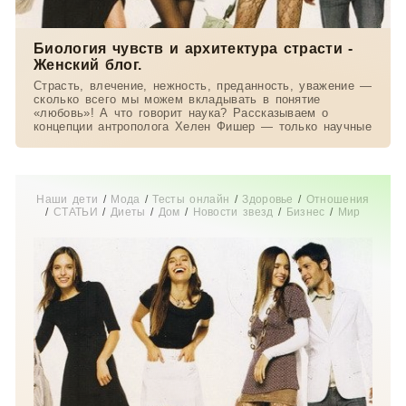
Биология чувств и архитектура страсти -
Женский блог.
Страсть, влечение, нежность, преданность, уважение —
сколько всего мы можем вкладывать в понятие
«любовь»! А что говорит наука? Рассказываем о
концепции антрополога Хелен Фишер — только научные
Наши дети
/
Мода
/
Тесты онлайн
/
Здоровье
/
Отношения
/
СТАТЬИ
/
Диеты
/
Дом
/
Новости звезд
/
Бизнес
/
Мир
женщины
/
Свадьба
/
Беременность
/
Увлечения
/
Истории
из жизни
/
Красота