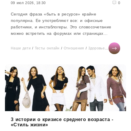
09 июл 2026, 18:30
0
Сегодня фраза «быть в ресурсе» крайне
популярна. Ее употребляют все: и офисные
работники, и инстаблогеры. Это словосочетание
можно встретить на форумах или страницах
различных коучей. Однако не все точно...
Наши дети
/
Тесты онлайн
/
Отношения
/
Здоровье
/
Мир женщи
3 истории о кризисе среднего возраста -
«Стиль жизни»