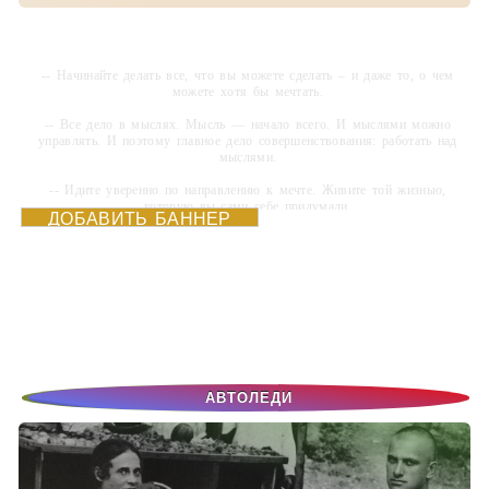
-- Начинайте делать все, что вы можете сделать – и даже то, о чем
можете хотя бы мечтать.
-- Все дело в мыслях. Мысль — начало всего. И мыслями можно
управлять. И поэтому главное дело совершенствования: работать над
мыслями.
-- Идите уверенно по направлению к мечте. Живите той жизнью,
которую вы сами себе придумали.
ДОБАВИТЬ БАННЕР
-- Самое большое богатство — это ум. Самая большая нищета —
глупость. Из всех страхов самый пугающий — самолюбование.
-- Лучшее, что можно сделать с хорошим советом, это пропустить его
мимо ушей. Он никогда не бывает полезен никому, кроме того, кто его
дал.
-- Люблю давать советы и очень не люблю, когда их дают мне.
АВТОЛЕДИ