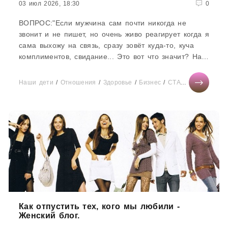
03 июл 2026, 18:30
0
ВОПРОС:"Если мужчина сам почти никогда не
звонит и не пишет, но очень живо реагирует когда я
сама выхожу на связь, сразу зовёт куда-то, куча
комплиментов, свидание... Это вот что значит? На
прямой...
Наши дети
/
Отношения
/
Здоровье
/
Бизнес
/
СТАТЬИ
/
Мода
/
Т
Как отпустить тех, кого мы любили -
Женский блог.