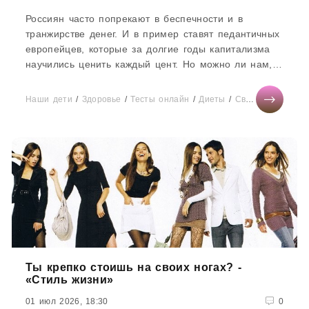
Россиян часто попрекают в беспечности и в
транжирстве денег. И в пример ставят педантичных
европейцев, которые за долгие годы капитализма
научились ценить каждый цент. Но можно ли нам,
при достаточно скромных...
Наши дети
/
Здоровье
/
Тесты онлайн
/
Диеты
/
Свадьба
/
Мир ж
Ты крепко стоишь на своих ногах? -
«Стиль жизни»
01 июл 2026, 18:30
0