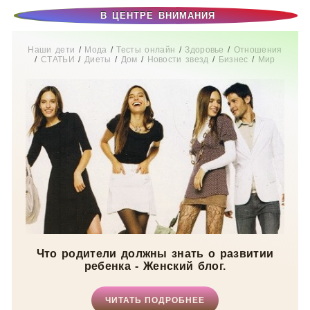
В ЦЕНТРЕ ВНИМАНИЯ
Наши дети
/
Мода
/
Тесты онлайн
/
Здоровье
/
Отношения
/
СТАТЬИ
/
Диеты
/
Дом
/
Новости звезд
/
Бизнес
/
Мир
женщины
/
Свадьба
/
Беременность
/
Увлечения
/
Истории
из жизни
/
Красота
Что родители должны знать о развитии
ребенка - Женский блог.
ЧИТАТЬ ПОДРОБНЕЕ