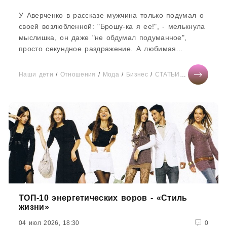
У Аверченко в рассказе мужчина только подумал о
своей возлюбленной: "Брошу-ка я ее!", - мелькнула
мыслишка, он даже "не обдумал подуманное",
просто секундное раздражение. А любимая
женщина почувствовала...
Наши дети
/
Отношения
/
Мода
/
Бизнес
/
СТАТЬИ
/
Тесты онлай
ТОП-10 энергетических воров - «Стиль
жизни»
04 июл 2026, 18:30
0