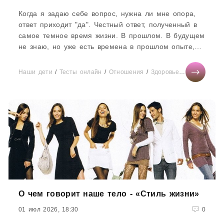
Когда я задаю себе вопрос, нужна ли мне опора,
ответ приходит "да". Честный ответ, полученный в
самое темное время жизни. В прошлом. В будущем
не знаю, но уже есть времена в прошлом опыте,
темнее, чем сейчас.Но опора эта не в мире
человеческом. Опора есть на бога и на доверие
Наши дети
/
Тесты онлайн
/
Отношения
/
Здоровье
/
Мода
/
Мир
ему. На
О чем говорит наше тело - «Стиль жизни»
01 июл 2026, 18:30
0