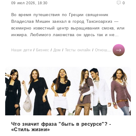
09 июл 2026, 18:30
0
Во время путешествия по Греции священник
Владислав Мишин заехал в город Таксиоархиз —
всемирно известный центр выращивания смокв, или
инжира. Любимого лакомства он здесь так и не
нашел, но зато оказался...
Наши дети
/
Бизнес
/
Дом
/
Тесты онлайн
/
Отношения
/
Здоровь
Что значит фраза "быть в ресурсе"? -
«Стиль жизни»