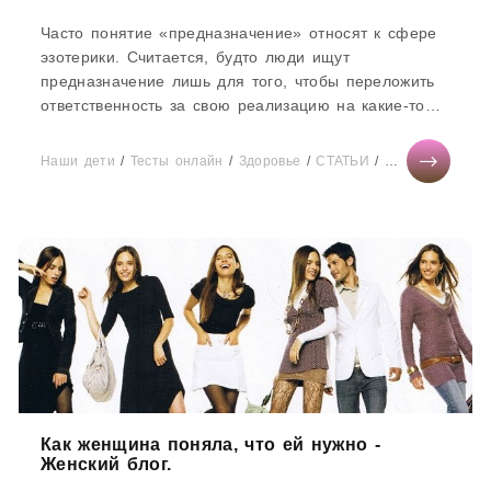
Часто понятие «предназначение» относят к сфере
эзотерики. Считается, будто люди ищут
предназначение лишь для того, чтобы переложить
ответственность за свою реализацию на какие-то
сторонние силы. Но так...
Наши дети
/
Тесты онлайн
/
Здоровье
/
СТАТЬИ
/
Мода
/
Отноше
Как женщина поняла, что ей нужно -
Женский блог.