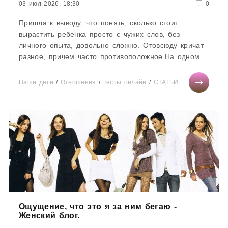
03 июл 2026, 18:30
0
Пришла к выводу, что понять, сколько стоит
вырастить ребенка просто с чужих слов, без
личного опыта, довольно сложно. Отовсюду кричат
разное, причем часто противоположное.На одном
углу ринга любители...
Наши дети
/
Отношения
/
Тесты онлайн
/
СТАТЬИ
/
Диеты
/
Горо
Ощущение, что это я за ним бегаю -
Женский блог.