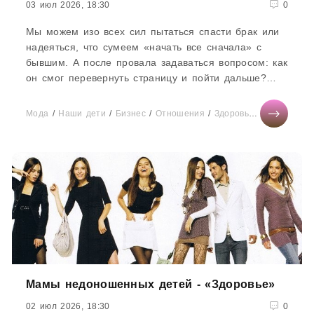
03 июл 2026, 18:30
0
Мы можем изо всех сил пытаться спасти брак или
надеяться, что сумеем «начать все сначала» с
бывшим. А после провала задаваться вопросом: как
он смог перевернуть страницу и пойти дальше?
Почему мы...
Мода
/
Наши дети
/
Бизнес
/
Отношения
/
Здоровье
/
Диеты
/
Те
Мамы недоношенных детей - «Здоровье»
02 июл 2026, 18:30
0