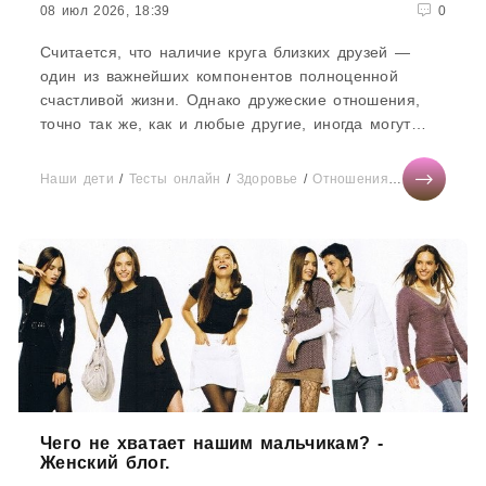
08 июл 2026, 18:39
0
Считается, что наличие круга близких друзей —
один из важнейших компонентов полноценной
счастливой жизни. Однако дружеские отношения,
точно так же, как и любые другие, иногда могут
оставлять на душе...
Наши дети
/
Тесты онлайн
/
Здоровье
/
Отношения
/
Бизнес
/
Ми
Чего не хватает нашим мальчикам? -
Женский блог.