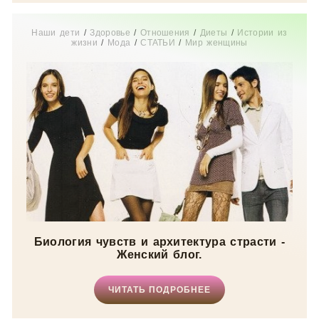
Наши дети
/
Здоровье
/
Отношения
/
Диеты
/
Истории из
жизни
/
Мода
/
СТАТЬИ
/
Мир женщины
Биология чувств и архитектура страсти -
Женский блог.
ЧИТАТЬ ПОДРОБНЕЕ