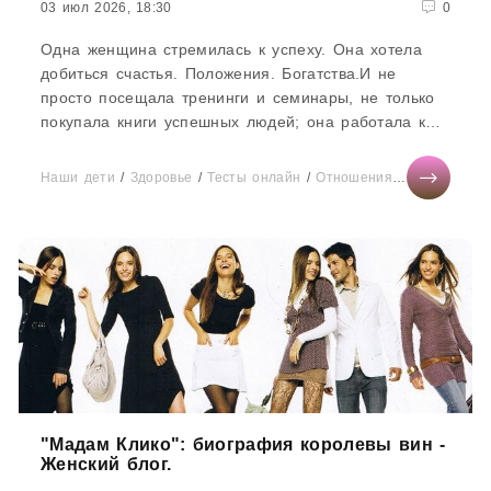
03 июл 2026, 18:30
0
Одна женщина стремилась к успеху. Она хотела
добиться счастья. Положения. Богатства.И не
просто посещала тренинги и семинары, не только
покупала книги успешных людей; она работала как
заведенная...
Наши дети
/
Здоровье
/
Тесты онлайн
/
Отношения
/
Диеты
/
СТ
"Мадам Клико": биография королевы вин -
Женский блог.