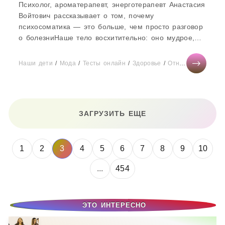
Психолог, ароматерапевт, энерготерапевт Анастасия
Войтович рассказывает о том, почему
психосоматика — это больше, чем просто разговор
о болезниНаше тело восхитительно: оно мудрое,
сильное, красивое. Наше...
Наши дети
/
Мода
/
Тесты онлайн
/
Здоровье
/
Отношения
/
Дие
ЗАГРУЗИТЬ ЕЩЕ
1
2
3
4
5
6
7
8
9
10
...
454
ЭТО ИНТЕРЕСНО