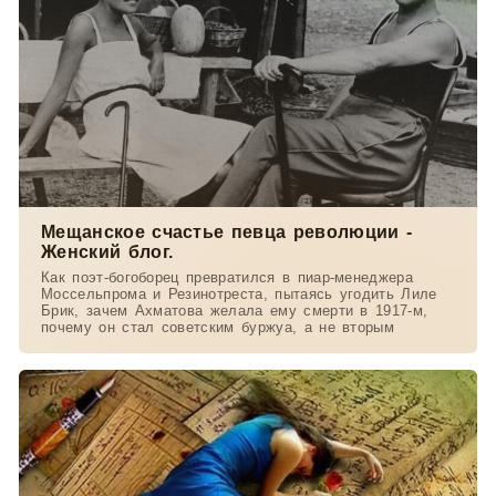
Мещанское счастье певца революции -
Женский блог.
Как поэт-богоборец превратился в пиар-менеджера
Моссельпрома и Резинотреста, пытаясь угодить Лиле
Брик, зачем Ахматова желала ему смерти в 1917-м,
почему он стал советским буржуа, а не вторым