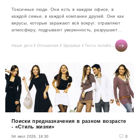
Токсичные люди. Они есть в каждом офисе, в
каждой семье, в каждой компании друзей. Они как
вирусы, которые заражают всё вокруг: отравляют
атмосферу, подрывают уверенность, разрушают
отношения. И самое страшное – они часто
действуют неосознанно, поэтому распознать их
Наши дети
/
Отношения
/
Здоровье
/
Тесты онлайн
/
СТАТЬИ
/
Н
бывает очень сложно.Представьте
Поиски предназначения в разном возрасте
- «Стиль жизни»
04 июл 2026, 18:30
0