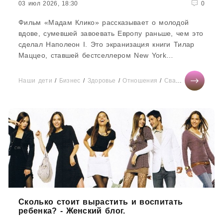
03 июл 2026, 18:30
0
Фильм «Мадам Клико» рассказывает о молодой
вдове, сумевшей завоевать Европу раньше, чем это
сделал Наполеон I. Это экранизация книги Тилар
Маццео, ставшей бестселлером New York
Times.Возможно, кто-то...
Наши дети
/
Бизнес
/
Здоровье
/
Отношения
/
Свадьба
/
Тесты о
Сколько стоит вырастить и воспитать
ребенка? - Женский блог.