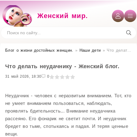
Женский мир.
Блог о жизни достойных женщин​.
»
Наши дети
» Что делать неудачнику - Женский блог.
Что делать неудачнику - Женский блог.
31 май 2026, 18:30
1
2
3
4
5
0
Неудачник - человек с неразвитым вниманием. Тот, кто
не умеет вниманием пользоваться, наблюдать,
проявлять бдительность... Внимание неудачника
рассеяно. Его фонарик не светит почти. И неудачник
бредет во тьме, спотыкаясь и падая. И теряя ценные
вещи.