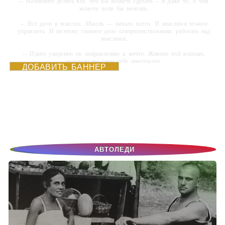
-- Начинайте делать все, что вы можете сделать – и даже то, о чем
можете хотя бы мечтать.
-- Все дело в мыслях. Мысль — начало всего. И мыслями можно
управлять. И поэтому главное дело совершенствования: работать над
мыслями.
-- Идите уверенно по направлению к мечте. Живите той жизнью,
которую вы сами себе придумали.
ДОБАВИТЬ БАННЕР
-- Самое большое богатство — это ум. Самая большая нищета —
глупость. Из всех страхов самый пугающий — самолюбование.
-- Лучшее, что можно сделать с хорошим советом, это пропустить его
мимо ушей. Он никогда не бывает полезен никому, кроме того, кто его
дал.
-- Люблю давать советы и очень не люблю, когда их дают мне.
АВТОЛЕДИ