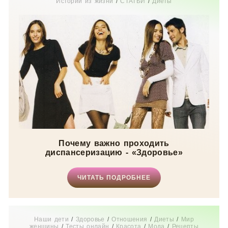
Истории из жизни
/
СТАТЬИ
/
Диеты
Почему важно проходить
диспансеризацию - «Здоровье»
ЧИТАТЬ ПОДРОБНЕЕ
Наши дети
/
Здоровье
/
Отношения
/
Диеты
/
Мир
женщины
/
Тесты онлайн
/
Красота
/
Мода
/
Рецепты