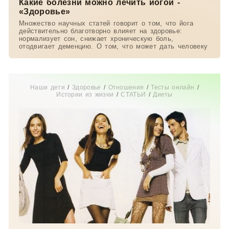
Какие болезни можно лечить йогой -
«Здоровье»
Множество научных статей говорит о том, что йога
действительно благотворно влияет на здоровье:
нормализует сон, снижает хроническую боль,
отодвигает деменцию. О том, что может дать человеку
Наши дети
/
Здоровье
/
Отношения
/
Тесты онлайн
/
Истории из жизни
/
СТАТЬИ
/
Диеты