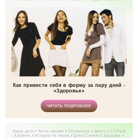
Как привести себя в форму за пару дней -
«Здоровье»
ЧИТАТЬ ПОДРОБНЕЕ
Наши дети
/
Тесты онлайн
/
Отношения
/
Диеты
/
СТАТЬИ
/
Бизнес
/
Истории из жизни
/
Дом
/
Сонник
/
Здоровье
/