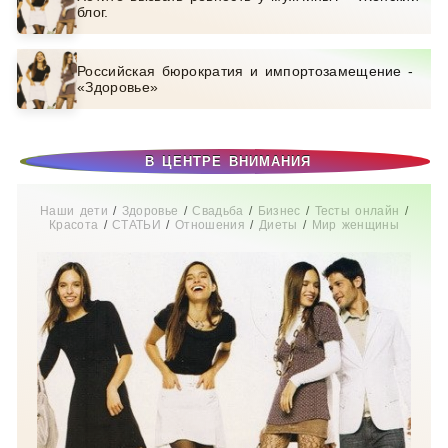
блог.
Российская бюрократия и импортозамещение -
«Здоровье»
В ЦЕНТРЕ ВНИМАНИЯ
Наши дети
/
Здоровье
/
Свадьба
/
Бизнес
/
Тесты онлайн
/
Красота
/
СТАТЬИ
/
Отношения
/
Диеты
/
Мир женщины