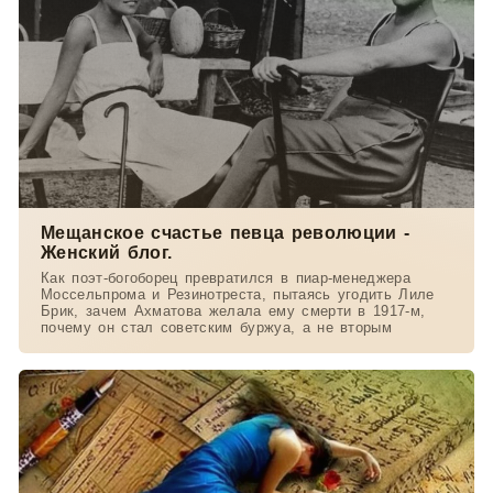
Мещанское счастье певца революции -
Женский блог.
Как поэт-богоборец превратился в пиар-менеджера
Моссельпрома и Резинотреста, пытаясь угодить Лиле
Брик, зачем Ахматова желала ему смерти в 1917-м,
почему он стал советским буржуа, а не вторым