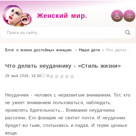
Женский мир.
Блог о жизни достойных женщин​.
»
Наши дети
» Что делать неудачнику - «Стиль жизни»
Что делать неудачнику - «Стиль жизни»
28 май 2026, 18:30
1
2
3
4
5
0
Неудачник - человек с неразвитым вниманием. Тот, кто
не умеет вниманием пользоваться, наблюдать,
проявлять бдительность... Внимание неудачника
рассеяно. Его фонарик не светит почти. И неудачник
бредет во тьме, спотыкаясь и падая. И теряя ценные
вещи.