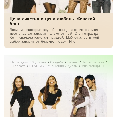
Цена счастья и цена любви - Женский
блог.
Лозунги некоторых коучей - они для эгоистов: мол,
твое счастье зависит только от тебя!Это неправда.
Хотя сначала кажется правдой. Моё счастье и мой
выбор зависят от близких людей. И от
Наши дети
/
Здоровье
/
Свадьба
/
Бизнес
/
Тесты онлайн
/
Красота
/
СТАТЬИ
/
Отношения
/
Диеты
/
Мир женщины