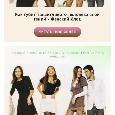
Как губит талантливого человека злой
гений - Женский блог.
ЧИТАТЬ ПОДРОБНЕЕ
Здоровье
/
Наши дети
/
Мода
/
Отношения
/
Бизнес
/
Мир
женщины