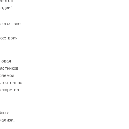
олотой
адии".
аются вне
ое: врач
новая
частников
блемой,
стоятельно.
лекарства
бных
иализа.