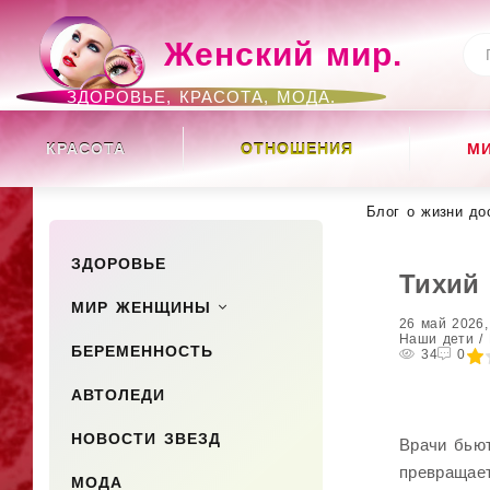
Женский мир.
ЗДОРОВЬЕ, КРАСОТА, МОДА.
КРАСОТА
ОТНОШЕНИЯ
М
Блог о жизни до
ЗДОРОВЬЕ
Тихий 
МИР ЖЕНЩИНЫ
26 май 2026,
Наши дети / 
БЕРЕМЕННОСТЬ
20
1
2
3
4
34
5
0
АВТОЛЕДИ
НОВОСТИ ЗВЕЗД
Врачи бьют
превращает
МОДА