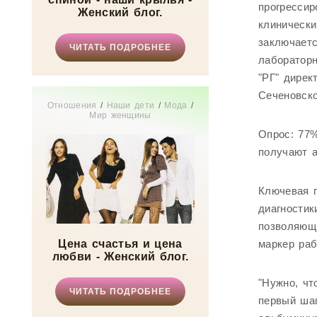
прогрессир
Женский блог.
клинически
заключаетс
ЧИТАТЬ ПОДРОБНЕЕ
лабораторн
"РГ" дирек
Сеченовско
Отношения
/
Наши дети
/
Мода
/
Мир женщины
Опрос: 77%
получают 
Ключевая п
диагностик
позволяющи
Цена счастья и цена
маркер раб
любви - Женский блог.
"Нужно, чт
ЧИТАТЬ ПОДРОБНЕЕ
первый шаг