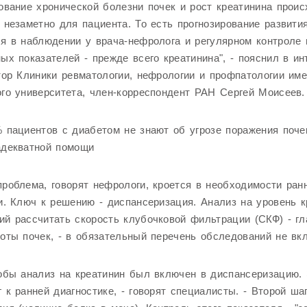
ование хронической болезни почек и рост креатинина проис
 незаметно для пациента. То есть прогнозирование развит
я в наблюдении у врача-нефролога и регулярном контроле
ых показателей - прежде всего креатинина", - пояснил в и
тор Клиники ревматологии, нефрологии и профпатологии им
го университета, член-корреспондент РАН Сергей Моисеев.
 пациентов с диабетом не знают об угрозе поражения поче
адекватной помощи
роблема, говорят нефрологи, кроется в необходимости ран
и. Ключ к решению - диспансеризация. Анализ на уровень к
й рассчитать скорость клубочковой фильтрации (СКФ) - г
оты почек, - в обязательный перечень обследований не вк
обы анализ на креатинин был включен в диспансеризацию.
 к ранней диагностике, - говорят специалисты. - Второй шаг