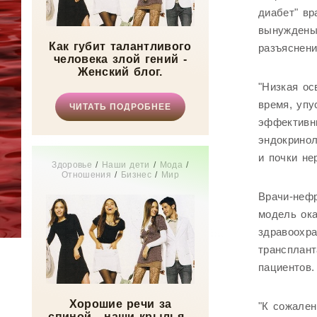
диабет" вр
вынуждены
Как губит талантливого
разъяснени
человека злой гений -
Женский блог.
"Низкая ос
время, упу
ЧИТАТЬ ПОДРОБНЕЕ
эффективны
эндокринол
и почки не
Здоровье
/
Наши дети
/
Мода
/
Отношения
/
Бизнес
/
Мир
женщины
Врачи-нефр
модель ок
здравоохра
трансплант
пациентов.
Хорошие речи за
"К сожален
спиной - наши крылья -