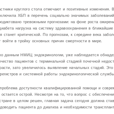
стники круглого стола отмечают и позитивные изменения. 
включила ХБП в перечень социально значимых заболеваний
одиктовано тревожными прогнозами: на фоне роста ожирен
диабета нагрузка на систему здравоохранения в ближайшие
я станет критической. По прогнозам, к середине века забо
т войти в тройку основных причин смертности в мире.
 по данным НМИЦ эндокринологии, уже наблюдается обнад
ичество пациентов с терминальной стадией почечной недос
расти, зато увеличилось выявление начальных стадий. Это
регистров и системной работы эндокринологической службы
 проблема доступности квалифицированной помощи и совре
 остается острой. Несмотря на то, что вопрос с обеспечен
стране в целом решен, главная задача сегодня должна ста
 доводить пациента до диализа и необходимости трансплан