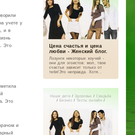
оворили
на учете у
, и в
жизнь
. Это
Цена счастья и цена
любви - Женский блог.
Лозунги некоторых коучей -
они для эгоистов: мол, твое
счастье зависит только от
тебя!Это неправда. Хотя
сначала кажется правдой. Моё
счастье и мой выбор зависят
от близких людей. И от
тметила
ой
Наши дети
/
Здоровье
/
Свадьба
/
Бизнес
/
Тесты онлайн
/
а. Это
Красота
/
СТАТЬИ
/
Отношения
/
Диеты
/
Мир женщины
врачом и
харный