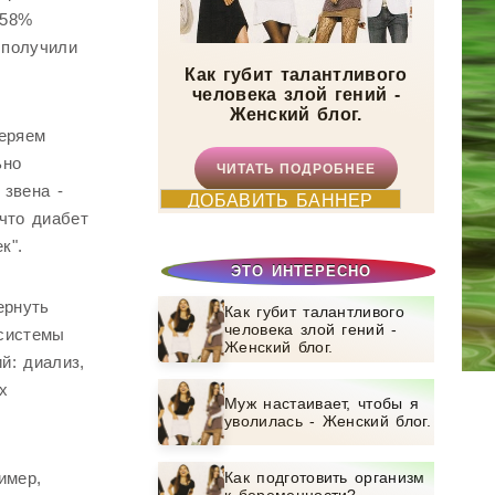
 58%
 получили
Как губит талантливого
человека злой гений -
Женский блог.
теряем
ьно
ЧИТАТЬ ПОДРОБНЕЕ
звена -
ДОБАВИТЬ БАННЕР
что диабет
к".
ЭТО ИНТЕРЕСНО
ернуть
Как губит талантливого
человека злой гений -
 системы
Женский блог.
й: диализ,
х
Муж настаивает, чтобы я
уволилась - Женский блог.
имер,
Как подготовить организм