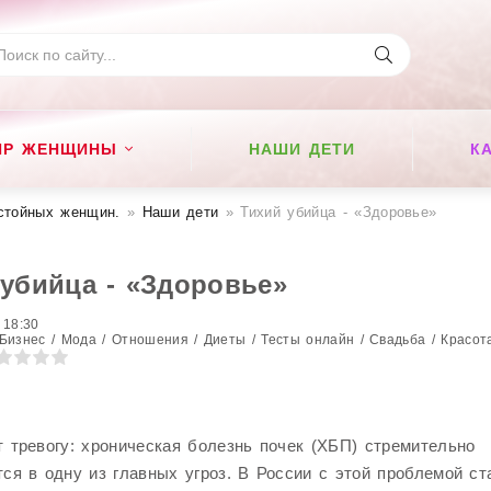
ИР ЖЕНЩИНЫ
НАШИ ДЕТИ
К
стойных женщин​.
»
Наши дети
» Тихий убийца - «Здоровье»
убийца - «Здоровье»
 18:30
Бизнес / Мода / Отношения / Диеты / Тесты онлайн / Свадьба / Красот
 тревогу: хроническая болезнь почек (ХБП) стремительно
ся в одну из главных угроз. В России с этой проблемой с