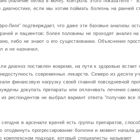
ия (наличие белка в моче). Контроль этого показателя - "з
в диагностике, если мы хотим поймать болезнь на ранней ст
ро-Лиги" подтверждает, что даже эти базовые анализы ост
рачей и пациентов: более половины не проходят анализ на
ию, либо не знают о его существовании. Объяснение прост
л и не назначил.
ли диагноз поставлен вовремя, на пути к здоровью встает 
 недоступность современных лекарств. Семеро из десяти у
вали финансовую нагрузку своей главной повседневной про
нуждены докупать препараты или оплачивать лечение само
) из респондентов не выбрал вариант ответа "получаю все 
сегодня в арсенале врачей есть группы препаратов, спосо
о отодвинуть прогрессирование болезни и момент начала д
о комплексном подходе, который специалисты называют