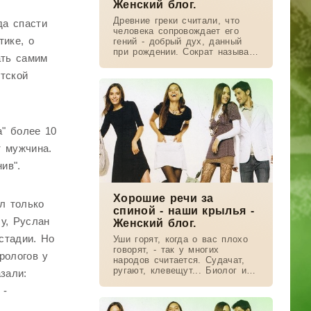
Женский блог.
Древние греки считали, что
да спасти
человека сопровождает его
тике, о
гений - добрый дух, данный
при рождении. Сократ называл
ать самим
его "даймонием". А потом
гения стали называть ангелом.
нтской
Ангелом-хранителем.Но
" более 10
т мужчина.
ив".
Хорошие речи за
л только
спиной - наши крылья -
чу, Руслан
Женский блог.
стадии. Но
Уши горят, когда о вас плохо
говорят, - так у многих
рологов у
народов считается. Судачат,
ругают, клевещут... Биолог и
зали:
антрополог Лайелл Уотсон
 -
пишет, что мы чувствуем злые
речи. Механизм науке пока