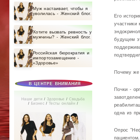
Муж настаивает, чтобы я
уволилась - Женский блог.
Его истори
участники 
эндокринол
Хотите вызвать ревность у
мужчины? - Женский блог.
будущем эт
поддержива
Российская бюрократия и
подтвердил
импортозамещение -
«Здоровье»
Почему же 
В ЦЕНТРЕ ВНИМАНИЯ
Почки - ор
завотделен
Наши дети
/
Здоровье
/
Свадьба
/
Бизнес
/
Тесты онлайн
/
реабилита
Красота
/
СТАТЬИ
/
Отношения
/
Диеты
/
Мир женщины
одна из пр
Опрос "Не
пациентом.