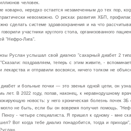
иллионов человек.
е коварно, нередко остается незамеченным до тех пор, ког
практически невозможно. О рисках развития ХБП, профилак
ужно сделать системе здравоохранения и на что рассчитыв
 говорили участники круглого стола, организованного пацие
ей "Нефро-Лига".
зы Руслан услышал свой диагноз "сахарный диабет 2 типа
 "Сказали: поздравляем, теперь с этим живите, - вспоминае
и лекарства и отправили восвояси, ничего толком не объясн
 диабет и больные почки — это звенья одной цепи, он узна
мь лет. В 2022 году, попав, наконец, к неравнодушному вра
кирующую новость: у него хроническая болезнь почек 3Б 
 могло не быть, если бы он вовремя получил помощь. "Неф
 Пензу - четыре специалиста. Я пришел к одному - мне ска
шел? Вот когда тебе диализ понадобится, тогда и приходи",
Руслан.