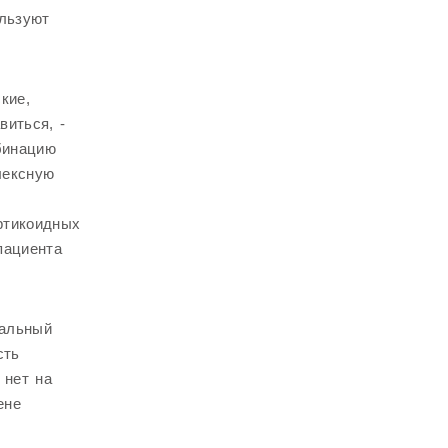
ользуют
кие,
виться, -
бинацию
лексную
ртикоидных
пациента
нальный
сть
 нет на
ене