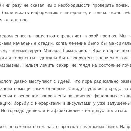
ач ни разу не сказал им о необходимости проверять почки.
 были искать информацию в интернете, и только около 5%
я от доктора.
ведомленность пациентов определяет плохой прогноз. Мы 
скаем начальные стадии, когда лечение было бы максимал
м, - комментирует Минара Шамхалова. - Врачи первичного 
оги и терапевты - должны быть вооружены знанием о том, 
разрывны. Нельзя лечить сахар, не глядя на состояние поче
ологи давно выступают с идеей, что пора радикально разв
азания помощи таким больным. Сегодня усилия и средства
нения в основном направлены на лечение финальных стади
ацию, борьбу с инфарктами и инсультами у уже запущенны
 Но гораздо дешевле и эффективнее - не допустить этого.
ию, поражение почек часто протекает малосимптомно. Напр