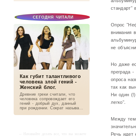
альбуминур
стандарт" 
СЕГОДНЯ ЧИТАЛИ
Опрос "Неф
внимания в
альбуминур
не объясни
Но даже ес
преграда -
Как губит талантливого
опроса наз
человека злой гений -
так как вы
Женский блог.
Древние греки считали, что
Ни один (!
человека сопровождает его
легко".
гений - добрый дух, данный
при рождении. Сократ называл
его "даймонием". А потом
гения стали называть ангелом.
Между тем 
Ангелом-хранителем.Но
значительн
Речь идет 
-- Начинайте делать все, что вы можете