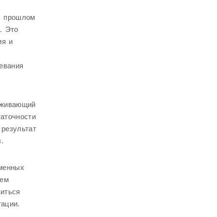
В прошлом
. Это
ия и
левания
еживающий
таточности
 результат
.
менных
ием
виться
тации.