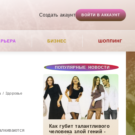
Создать акаунт
ВОЙТИ В АККАУНТ
АРЬЕРА
БИЗНЕС
ШОППИНГ
ПОПУЛЯРНЫЕ НОВОСТИ
а / Здоровье
Как губит талантливого
талкиваются
человека злой гений -