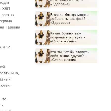
к беременности? -
ходят
«Здоровье»
ия ХБП
 простых
В какие блюда можно
добавлять шалфей? -
нтервью
«Здоровье»
ени Тареева
Какая богиня вам
покровительствует -
«Стиль жизни»
к и не
Кто ты, чтобы ставить
себя выше других? -
«Стиль жизни»
ней
реатинина,
лавный
лючен.
 Это
 -