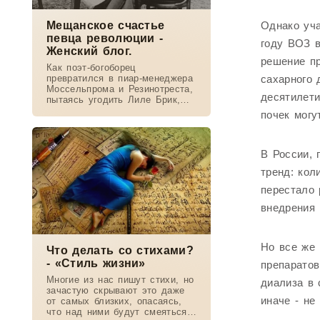
Мещанское счастье
Однако уча
певца революции -
году ВОЗ 
Женский блог.
решение пр
Как поэт-богоборец
превратился в пиар-менеджера
сахарного 
Моссельпрома и Резинотреста,
десятилети
пытаясь угодить Лиле Брик,
зачем Ахматова желала ему
почек могу
смерти в 1917-м, почему он
стал советским буржуа, а не
вторым
В России,
тренд: кол
перестало 
внедрения 
Но все же
Что делать со стихами?
- «Стиль жизни»
препаратов
Многие из нас пишут стихи, но
диализа в 
зачастую скрывают это даже
иначе - не
от самых близких, опасаясь,
что над ними будут смеяться