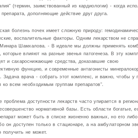
апия" (термин, заимствованный из кардиологии) - когда исп
 препарата, дополняющие действие друг друга.
ская болезнь почек имеет сложную природу: гемодинамичес
ские, воспалительные факторы. Одним лекарством не спра
 Минара Шамхалова. - В идеале мы должны применять ком
, которые влияют на разные звенья патогенеза. В эту комп
дят и сахароснижающие средства, доказавшие свою
ективную функцию, и современные антагонисты минералоко
. Задача врача - собрать этот комплекс, и важно, чтобы у 
 ко всем необходимым группам препаратов".
е проблема доступности лекарств часто упирается в регио
есовершенство нормативной базы. Есть области богатые, е
епарат может быть в списке жизненно важных, но его либо
бо он доступен только в стационаре, а на амбулаторном зв
о получить не может.