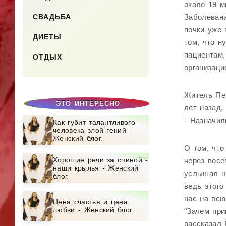
около 19 м
СВАДЬБА
Заболевани
почки уже 
ДИЕТЫ
том, что н
пациентам,
ОТДЫХ
организаци
Житель Пен
ЭТО ИНТЕРЕСНО
лет назад.
- Назначил
Как губит талантливого
человека злой гений -
Женский блог.
О том, что
Хорошие речи за спиной -
через восе
наши крылья - Женский
услышал шо
блог.
ведь этого
нас на всю
Цена счастья и цена
любви - Женский блог.
"Зачем при
рассказал 