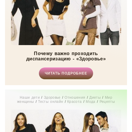
Почему важно проходить
диспансеризацию - «Здоровье»
ЧИТАТЬ ПОДРОБНЕЕ
Наши дети
/
Здоровье
/
Отношения
/
Диеты
/
Мир
женщины
/
Тесты онлайн
/
Красота
/
Мода
/
Рецепты