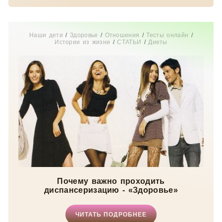
Наши дети
/
Здоровье
/
Отношения
/
Тесты онлайн
/
Истории из жизни
/
СТАТЬИ
/
Диеты
Почему важно проходить
диспансеризацию - «Здоровье»
ЧИТАТЬ ПОДРОБНЕЕ