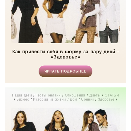
Как привести себя в форму за пару дней -
«Здоровье»
ЧИТАТЬ ПОДРОБНЕЕ
Наши дети
/
Тесты онлайн
/
Отношения
/
Диеты
/
СТАТЬИ
/
Бизнес
/
Истории из жизни
/
Дом
/
Сонник
/
Здоровье
/
Свадьба
/
Новости звезд
/
Мода
/
Мир женщины