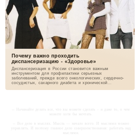
Почему важно проходить
диспансеризацию - «Здоровье»
Диспансеризация в России становится важным
инструментом для профилактики серьезных
заболеваний, прежде всего онкологических, сердечно-
сосудистых, сахарного диабета и хронической
обструктивной
-- Начинайте делать все, что вы можете сделать – и даже то, о чем
можете хотя бы мечтать.
-- Все дело в мыслях. Мысль — начало всего. И мыслями можно
управлять. И поэтому главное дело совершенствования: работать над
мыслями.