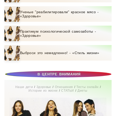
Ученые "реабилитировали" красное мясо -
«Здоровье»
Практикум психологической самозаботы -
«Здоровье»
Выброси это немедленно! - «Стиль жизни»
В ЦЕНТРЕ ВНИМАНИЯ
Наши дети
/
Здоровье
/
Отношения
/
Тесты онлайн
/
Истории из жизни
/
СТАТЬИ
/
Диеты