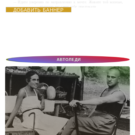
-- Идите уверенно по направлению к мечте. Живите той жизнью,
которую вы сами себе придумали.
ДОБАВИТЬ БАННЕР
-- Самое большое богатство — это ум. Самая большая нищета —
глупость. Из всех страхов самый пугающий — самолюбование.
-- Лучшее, что можно сделать с хорошим советом, это пропустить его
мимо ушей. Он никогда не бывает полезен никому, кроме того, кто его
дал.
-- Люблю давать советы и очень не люблю, когда их дают мне.
АВТОЛЕДИ