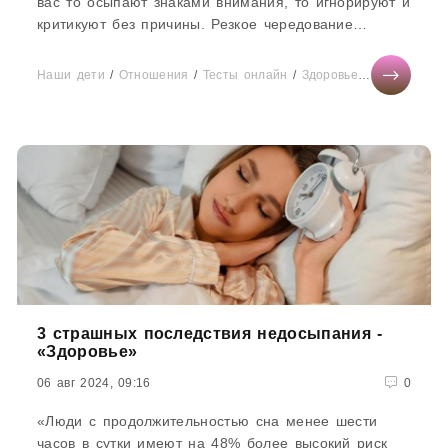
вас то осыпают знаками внимания, то игнорируют и
критикуют без причины. Резкое чередование
положительных и негативных...
Наши дети
/
Отношения
/
Тесты онлайн
/
Здоровье
/
СТАТЬИ
/
Д
3 страшных последствия недосыпания -
«Здоровье»
06 авг 2024, 09:16
0
«Люди с продолжительностью сна менее шести
часов в сутки имеют на 48% более высокий риск