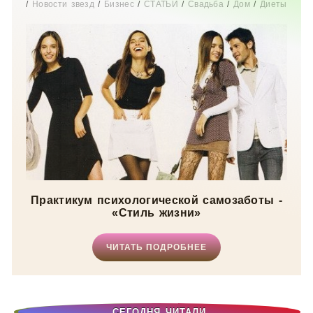
/
Новости звезд
/
Бизнес
/
СТАТЬИ
/
Свадьба
/
Дом
/
Диеты
/
Рецепты
/
Шоппинг
/
Отдых
/
Карьера
/
Мир женщины
Практикум психологической самозаботы -
«Стиль жизни»
ЧИТАТЬ ПОДРОБНЕЕ
СЕГОДНЯ ЧИТАЛИ