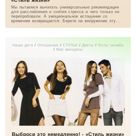
«Стиль жизни»
Мы пытаемся вычитать универсальные рекомендации
для расслабления и снятия стресса и чего только не
перепробовали. А эмоциональное истощение со
временем возвращается. Берите на вооружение эту
статью:
Наши дети
/
Отношения
/
СТАТЬИ
/
Диеты
/
Тесты онлайн
/
Мир женщины
Выброси это немедленно! - «Стиль жизни»