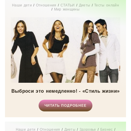
Наши дети
/
Отношения
/
СТАТЬИ
/
Диеты
/
Тесты онлайн
/
Мир женщины
Выброси это немедленно! - «Стиль жизни»
ЧИТАТЬ ПОДРОБНЕЕ
Наши дети
/
Отношения
/
Диеты
/
Здоровье
/
Бизнес
/