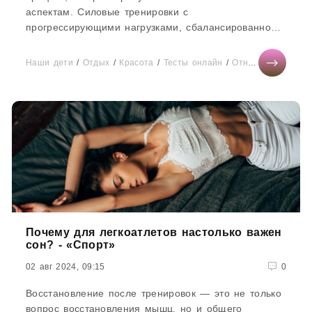
аспектам. Силовые тренировки с
прогрессирующими нагрузками, сбалансированное
питание, качественное восстановление и
психологический...
Наши дети
/
Отдых
/
Красота
/
Тесты онлайн
/
Отношения
/
Сонн
Почему для легкоатлетов настолько важен
сон? - «Спорт»
02 авг 2024, 09:15
0
Восстановление после тренировок — это не только
вопрос восстановления мышц, но и общего