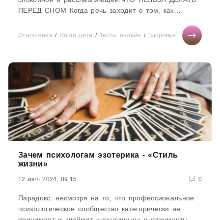
ПЕРЕД СНОМ Когда речь заходит о том, как
правильно спать,...
Отношения
/
Наши дети
/
Тесты онлайн
/
Здоровье
/
Диеты
/
Отд
Зачем психологам эзотерика - «Стиль
жизни»
12 июл 2024, 09:15
0
Парадокс: несмотря на то, что профессиональное
психологическое сообщество категорически не
принимает и клеймит «ненаучные» инструменты,