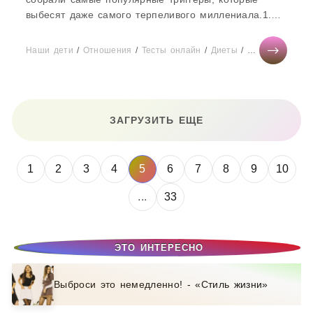
выбесят даже самого терпеливого миллениала.1.
ВЕЧЕРИНКИ ДОПОЗДНА Когда...
Наши дети
/
Отношения
/
Тесты онлайн
/
Диеты
/
Карьера
/
Мод
ЗАГРУЗИТЬ ЕЩЕ
1
2
3
4
5
6
7
8
9
10
...
33
ЭТО ИНТЕРЕСНО
Выброси это немедленно! - «Стиль жизни»