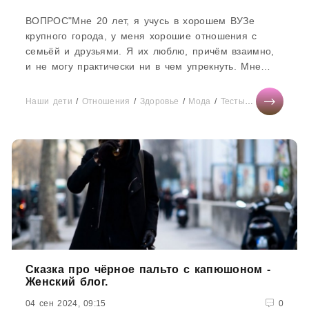
ВОПРОС"Мне 20 лет, я учусь в хорошем ВУЗе
крупного города, у меня хорошие отношения с
семьёй и друзьями. Я их люблю, причём взаимно,
и не могу практически ни в чем упрекнуть. Мне
нравится моя специальность,...
Наши дети
/
Отношения
/
Здоровье
/
Мода
/
Тесты онлайн
/
Дие
Сказка про чёрное пальто с капюшоном -
Женский блог.
04 сен 2024, 09:15
0