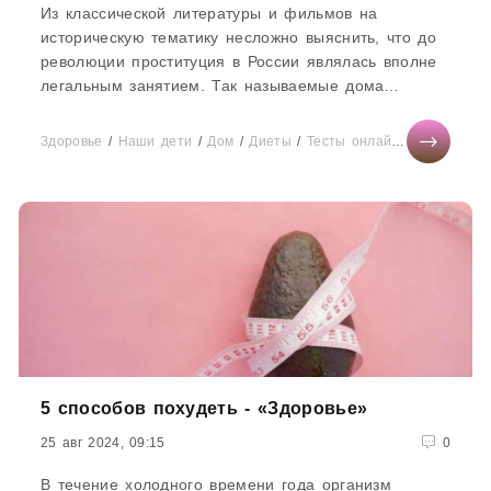
Из классической литературы и фильмов на
историческую тематику несложно выяснить, что до
революции проституция в России являлась вполне
легальным занятием. Так называемые дома
терпимости существовали на официальных...
Здоровье
/
Наши дети
/
Дом
/
Диеты
/
Тесты онлайн
/
Бизнес
/
И
5 способов похудеть - «Здоровье»
25 авг 2024, 09:15
0
В течение холодного времени года организм