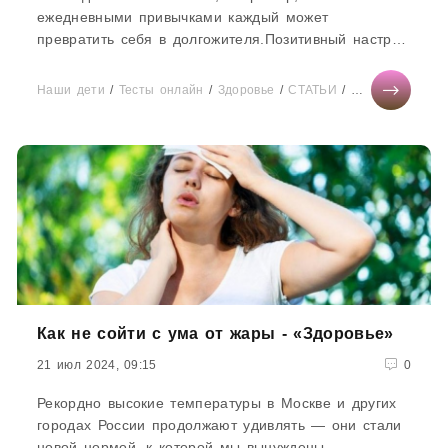
ежедневными привычками каждый может
превратить себя в долгожителя.Позитивный настрой
По мнению экспертов,...
Наши дети
/
Тесты онлайн
/
Здоровье
/
СТАТЬИ
/
Отношения
/
К
Как не сойти с ума от жары - «Здоровье»
21 июл 2024, 09:15
0
Рекордно высокие температуры в Москве и других
городах России продолжают удивлять — они стали
новой нормой, к которой мы вынуждены