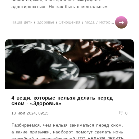
адаптироваться. Но как быть с ментальным
здоровьем, на котором, так или иначе,...
Наши дети
/
Здоровье
/
Отношения
/
Мода
/
Истории из жизни
/
4 вещи, которые нельзя делать перед
сном - «Здоровье»
13 июл 2024, 09:15
0
Разбираемся, чем нельзя заниматься перед сном,
а какие привычки, наоборот, помогут сделать ночь
спокойной и расслабляющей.ЧТО НЕЛЬЗЯ ДЕЛАТЬ