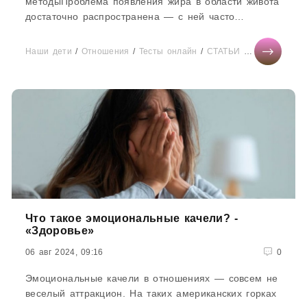
методыПроблема появления жира в области живота
достаточно распространена — с ней часто
обращаются к диетологам, фитнес-тренерам...
Наши дети
/
Отношения
/
Тесты онлайн
/
СТАТЬИ
/
Сонник
/
Отд
Что такое эмоциональные качели? -
«Здоровье»
06 авг 2024, 09:16
0
Эмоциональные качели в отношениях — совсем не
веселый аттракцион. На таких американских горках