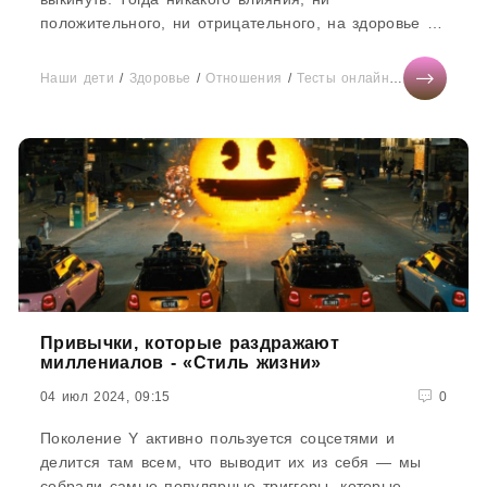
положительного, ни отрицательного, на здоровье не
будет. Ну, куда ж нам от...
Наши дети
/
Здоровье
/
Отношения
/
Тесты онлайн
/
СТАТЬИ
/
М
Привычки, которые раздражают
миллениалов - «Стиль жизни»
04 июл 2024, 09:15
0
Поколение Y активно пользуется соцсетями и
делится там всем, что выводит их из себя — мы
собрали самые популярные триггеры, которые