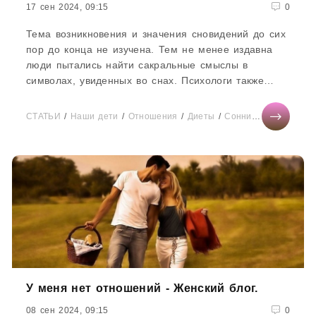
17 сен 2024, 09:15
0
Тема возникновения и значения сновидений до сих
пор до конца не изучена. Тем не менее издавна
люди пытались найти сакральные смыслы в
символах, увиденных во снах. Психологи также
советуют расшифровывать сновидения,...
СТАТЬИ
/
Наши дети
/
Отношения
/
Диеты
/
Сонник
/
Тесты онла
У меня нет отношений - Женский блог.
08 сен 2024, 09:15
0