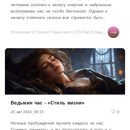
человека склонен к запасу энергии и набранные
килограммы нас не особо беспокоят. Однако к
началу пляжного сезона все стремятся быть
стройными и подтянутыми. Следующие...
Отношения
/
Сонник
/
Наши дети
/
СТАТЬИ
/
Свадьба
/
Тесты он
Ведьмин час - «Стиль жизни»
23 авг 2024, 09:15
0
Ночные пробуждения мучали каждого из нас.
Снились кошмары, и вы просыпались в поту и с