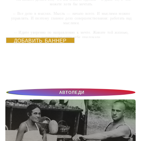
можете хотя бы мечтать.
-- Все дело в мыслях. Мысль — начало всего. И мыслями можно
управлять. И поэтому главное дело совершенствования: работать над
мыслями.
-- Идите уверенно по направлению к мечте. Живите той жизнью,
которую вы сами себе придумали.
ДОБАВИТЬ БАННЕР
-- Самое большое богатство — это ум. Самая большая нищета —
глупость. Из всех страхов самый пугающий — самолюбование.
-- Лучшее, что можно сделать с хорошим советом, это пропустить его
мимо ушей. Он никогда не бывает полезен никому, кроме того, кто его
дал.
-- Люблю давать советы и очень не люблю, когда их дают мне.
АВТОЛЕДИ