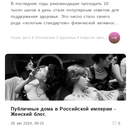
В последние годы рекомендации проходить 10
тысяч шагов в день стали популярным советом для
поддержания здоровья. Это число стало своего
рода «золотым стандартом» физической активности
для людей всех возрастов...
Наши дети
/
Отношения
/
Здоровье
/
Новости звезд
/
СТАТЬИ
/
С
Публичные дома в Российской империи -
Женский блог.
28 авг 2024, 09:15
0