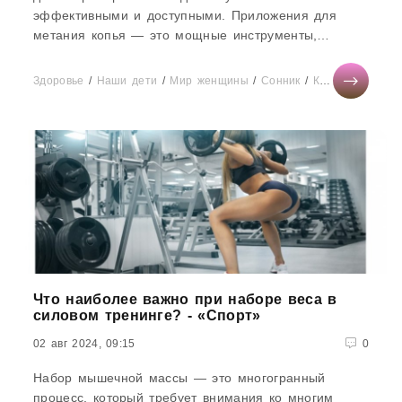
эффективными и доступными. Приложения для
метания копья — это мощные инструменты,
которые могут помочь вам улучшить технику,
развить...
Здоровье
/
Наши дети
/
Мир женщины
/
Сонник
/
Красота
Что наиболее важно при наборе веса в
силовом тренинге? - «Спорт»
02 авг 2024, 09:15
0
Набор мышечной массы — это многогранный
процесс, который требует внимания ко многим