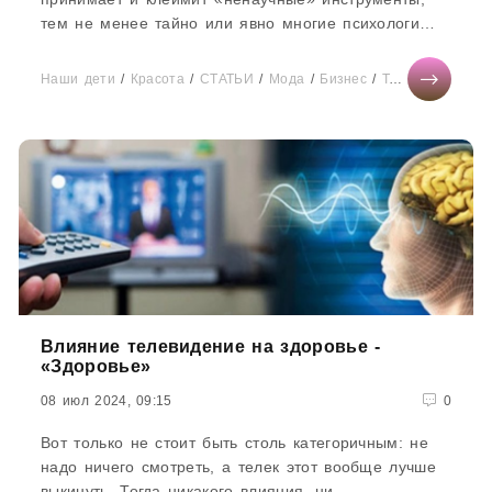
тем не менее тайно или явно многие психологи
используют в работе карты таро,...
Наши дети
/
Красота
/
СТАТЬИ
/
Мода
/
Бизнес
/
Тесты онлайн
/
Влияние телевидение на здоровье -
«Здоровье»
08 июл 2024, 09:15
0
Вот только не стоит быть столь категоричным: не
надо ничего смотреть, а телек этот вообще лучше
выкинуть. Тогда никакого влияния, ни