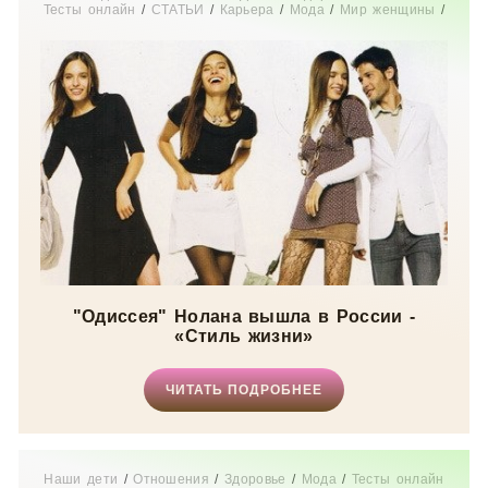
Тесты онлайн
/
СТАТЬИ
/
Карьера
/
Мода
/
Мир женщины
/
Истории из жизни
/
Дом
"Одиссея" Нолана вышла в России -
«Стиль жизни»
ЧИТАТЬ ПОДРОБНЕЕ
Наши дети
/
Отношения
/
Здоровье
/
Мода
/
Тесты онлайн