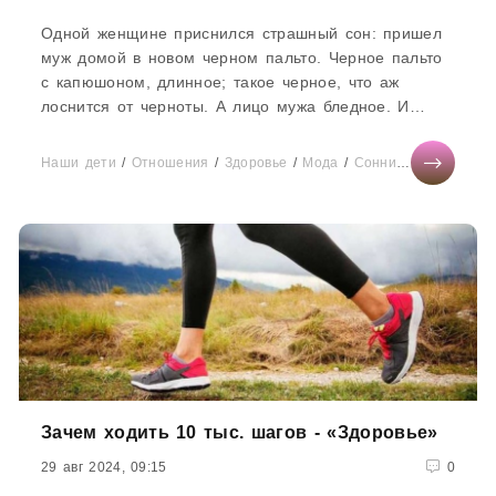
Одной женщине приснился страшный сон: пришел
муж домой в новом черном пальто. Черное пальто
с капюшоном, длинное; такое черное, что аж
лоснится от черноты. А лицо мужа бледное. И
говорит муж тихим голосом, тоже бледным: мол,
смотри, какое хорошее пальто мне мама подарила!
Наши дети
/
Отношения
/
Здоровье
/
Мода
/
Сонник
/
Диеты
/
Те
А мамы-то десять лет на
Зачем ходить 10 тыс. шагов - «Здоровье»
29 авг 2024, 09:15
0