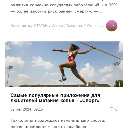
развития сердечно-сосудистых заболеваний, на 30%
— более высокий риск ранней смерти», —
рассказал глава Минздрава РФ Михаил Мурашко на
форуме «Здоровое общество».А чем конкретно
Наши дети
/
СТАТЬИ
/
Диеты
/
Здоровье
/
Отношения
/
Тесты он
грозит недосып? Об этом aif.ru
Самые популярные приложения для
любителей метания копья - «Спорт»
02 авг 2024, 09:15
0
Технологии продолжают изменять мир спорта,
делая тренировки и подготовку более