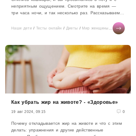
неприятным ощущением. Смотрите на время —
три часа ночи, и так несколько раз. Рассказываем,
почему так происходит и причем тут...
Наши дети
/
Тесты онлайн
/
Диеты
/
Мир женщины
/
Бизнес
/
От
Как убрать жир на животе? - «Здоровье»
19 авг 2024, 09:15
0
Почему откладывается жир на животе и что с этим
делать: упражнения и другие действенные