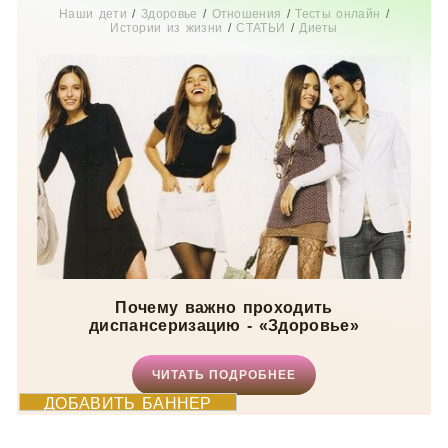
Наши дети
/
Здоровье
/
Отношения
/
Тесты онлайн
/
Истории из жизни
/
СТАТЬИ
/
Диеты
Почему важно проходить
диспансеризацию - «Здоровье»
ЧИТАТЬ ПОДРОБНЕЕ
ДОБАВИТЬ БАННЕР