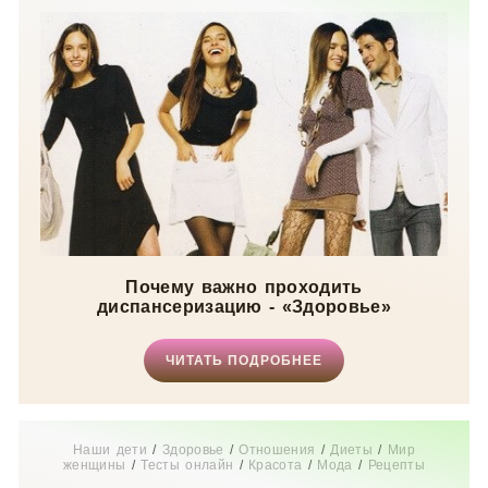
Почему важно проходить
диспансеризацию - «Здоровье»
ЧИТАТЬ ПОДРОБНЕЕ
Наши дети
/
Здоровье
/
Отношения
/
Диеты
/
Мир
женщины
/
Тесты онлайн
/
Красота
/
Мода
/
Рецепты