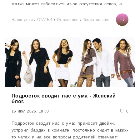
матка может взбеситься из-за отсутствия секса, а
довести...
Наши дети
/
СТАТЬИ
/
Отношения
/
Тесты онлайн
/
Диеты
/
Здор
Подросток сводит нас с ума - Женский
блог.
16 июл 2026, 18:30
0
Подросток сводит нас с ума: приносит двойки,
устроил бардак в комнате, постоянно сидит в каких-
то чатах и на все вопросы родителей отвечает: