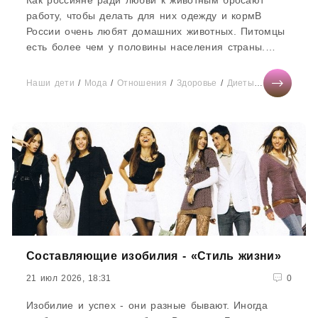
Как россияне ради любви к животным бросают
работу, чтобы делать для них одежду и кормВ
России очень любят домашних животных. Питомцы
есть более чем у половины населения страны.
Слова про любовь не пустые,...
Наши дети
/
Мода
/
Отношения
/
Здоровье
/
Диеты
/
СТАТЬИ
/
Б
Составляющие изобилия - «Стиль жизни»
21 июл 2026, 18:31
0
Изобилие и успех - они разные бывают. Иногда