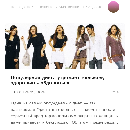
Наши дети
/
Отношения
/
Мир женщины
/
Здоровье
/
СТАТЬИ
/
С
Популярная диета угрожает женскому
здоровью - «Здоровье»
10 июл 2026, 18:30
0
Одна из самых обсуждаемых диет — так
называемая "диета плотоядных" — может нанести
серьезный вред гормональному здоровью женщин и
даже привести к бесплодию. Об этом предупредил
хирург Национальной...