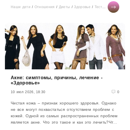
Наши дети
/
Отношения
/
Диеты
/
Здоровье
/
Тесты онлайн
/
Нов
Акне: симптомы, причины, лечение -
«Здоровье»
10 июл 2026, 18:30
0
Чистая кожа – признак хорошего здоровья. Однако
не все могут похвастаться отсутствием проблем с
кожей. Одной из самых распространенных проблем
является акне. Что это такое и как это лечить?Что
такое акне? Акне – это одна из форм угревой