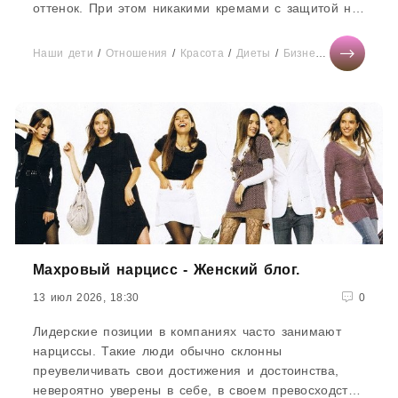
оттенок. При этом никакими кремами с защитой не
пользовались.Однако...
Наши дети
/
Отношения
/
Красота
/
Диеты
/
Бизнес
/
Тесты онла
Махровый нарцисс - Женский блог.
13 июл 2026, 18:30
0
Лидерские позиции в компаниях часто занимают
нарциссы. Такие люди обычно склонны
преувеличивать свои достижения и достоинства,
невероятно уверены в себе, в своем превосходстве