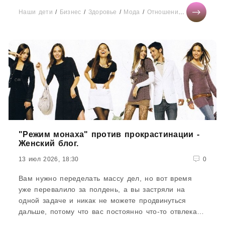
Наши дети
/
Бизнес
/
Здоровье
/
Мода
/
Отношения
/
Свадьба
/
"Режим монаха" против прокрастинации -
Женский блог.
13 июл 2026, 18:30
0
Вам нужно переделать массу дел, но вот время
уже перевалило за полдень, а вы застряли на
одной задаче и никак не можете продвинуться
дальше, потому что вас постоянно что-то отвлекает.
Знакомо? Один...