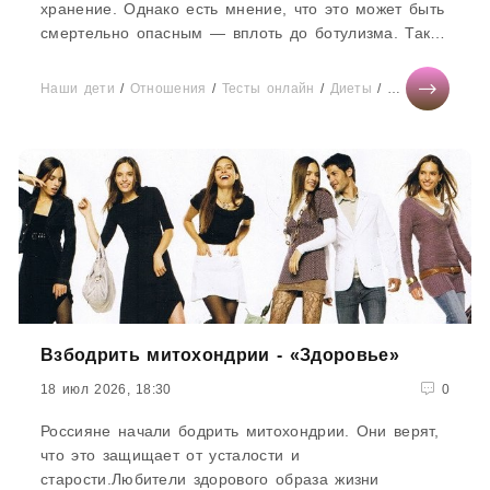
хранение. Однако есть мнение, что это может быть
смертельно опасным — вплоть до ботулизма. Такая
новость недавно...
Наши дети
/
Отношения
/
Тесты онлайн
/
Диеты
/
Новости звезд
Взбодрить митохондрии - «Здоровье»
18 июл 2026, 18:30
0
Россияне начали бодрить митохондрии. Они верят,
что это защищает от усталости и
старости.Любители здорового образа жизни