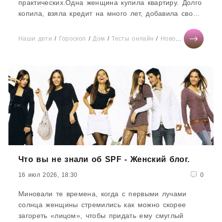
практических.Одна женщина купила квартиру. Долго
копила, взяла кредит на много лет, добавила свои
сбережения...
Наши дети
/
Гороскоп
/
Дом
/
Тесты онлайн
/
Новости звезд
/
От
Что вы не знали об SPF - Женский блог.
16 июл 2026, 18:30
0
Миновали те времена, когда с первыми лучами
солнца женщины стремились как можно скорее
загореть «лицом», чтобы придать ему смуглый