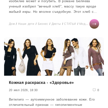
изобилие может и погубить. В романе Беляева
ученый изобрел "вечный хлеб", массу такую вроде
жабьей икры. Но вполне съедобную. Этот хлеб сам
себя воспроизводил...
Дом
/
Наши дети
/
Бизнес
/
Диеты
/
СТАТЬИ
/
Мода
/
Тесты онла
Кожная раскраска - «Здоровье»
20 июл 2026, 18:30
0
Витилиго — аутоиммунное заболевание кожи. Его
отличительный признак — гипопигментные