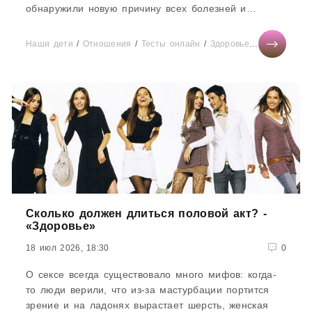
обнаружили новую причину всех болезней и
универсальный способ от них избавиться.
Уставшие...
Наши дети
/
Отношения
/
Тесты онлайн
/
Здоровье
/
Мода
/
СТА
Сколько должен длиться половой акт? -
«Здоровье»
18 июл 2026, 18:30
0
О сексе всегда существовало много мифов: когда-
то люди верили, что из-за мастурбации портится
зрение и на ладонях вырастает шерсть, женская