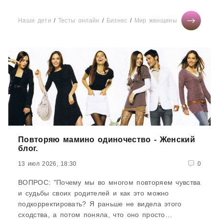
над окружающими, в том, что заслуживают власти,
при этом зачастую очень харизматичны и обожают
Наши дети
/
Тесты онлайн
/
Бизнес
/
Мир женщины
находиться в центре внимания
Повторяю мамино одиночество - Женский
блог.
13 июл 2026, 18:30
0
ВОПРОС: "Почему мы во многом повторяем чувства
и судьбы своих родителей и как это можно
подкорректировать? Я раньше не видела этого
сходства, а потом поняла, что оно просто