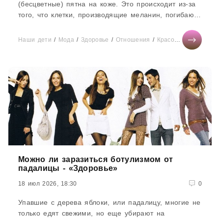
(бесцветные) пятна на коже. Это происходит из-за
того, что клетки, производящие меланин, погибают
или перестают...
Наши дети
/
Мода
/
Здоровье
/
Отношения
/
Красота
/
Мир женщ
Можно ли заразиться ботулизмом от
падалицы - «Здоровье»
18 июл 2026, 18:30
0
Упавшие с дерева яблоки, или падалицу, многие не
только едят свежими, но еще убирают на