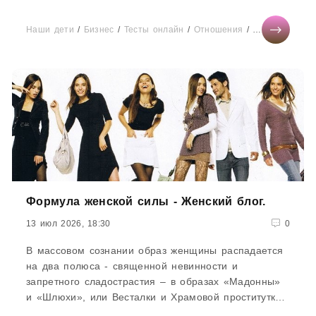
глубже.Мои родители в браке 37 лет, это
единственный их брак. Но моя мама всю жизнь
Наши дети
/
Бизнес
/
Тесты онлайн
/
Отношения
/
Здоровье
/
СТ
жаловалась (особенно в молодости),
Формула женской силы - Женский блог.
13 июл 2026, 18:30
0
В массовом сознании образ женщины распадается
на два полюса - священной невинности и
запретного сладострастия – в образах «Мадонны»
и «Шлюхи», или Весталки и Храмовой проститутки.
От этих женских...