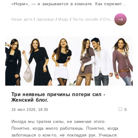
«Норм», — и закрывается в комнате. Как пережить
это время...
Наши дети
/
Здоровье
/
Мода
/
Тесты онлайн
/
Отношения
/
Бизн
Три неявные причины потери сил -
Женский блог.
16 июл 2026, 18:30
0
Иногда мы тратим силы, не замечая этого.
Понятно, когда много работаешь. Понятно, когда
заботишься о ком-то, не покладая рук. Учишься.