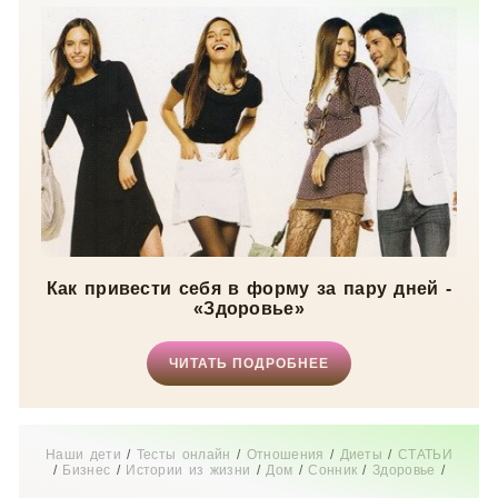
Как привести себя в форму за пару дней -
«Здоровье»
ЧИТАТЬ ПОДРОБНЕЕ
Наши дети
/
Тесты онлайн
/
Отношения
/
Диеты
/
СТАТЬИ
/
Бизнес
/
Истории из жизни
/
Дом
/
Сонник
/
Здоровье
/
Свадьба
/
Новости звезд
/
Мода
/
Мир женщины