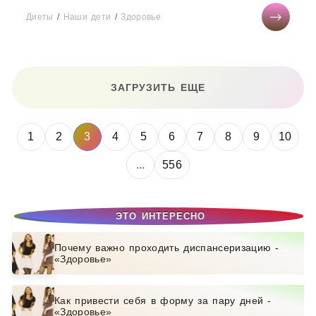
Диеты
/
Наши дети
/
Здоровье
ЗАГРУЗИТЬ ЕЩЕ
1
2
3
4
5
6
7
8
9
10
...
556
ЭТО ИНТЕРЕСНО
Почему важно проходить диспансеризацию -
«Здоровье»
Как привести себя в форму за пару дней -
«Здоровье»