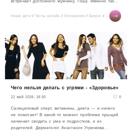
встречает достойного мужчину, Гошу. Именно так
нам подали эту историю создатели...
Наши дети
/
Тесты онлайн
/
Отношения
/
Бизнес
/
Диеты
/
СТАТ
Чего нельзя делать с угрями - «Здоровье»
22 май 2026, 18:30
0
Салициловый спирт, витамины, диета — и ничего
не помогает! В какой-то момент проблема прыщей
начинает сводить с ума и подростков, и их
родителей. Дерматолог Анастасия Угрюмова