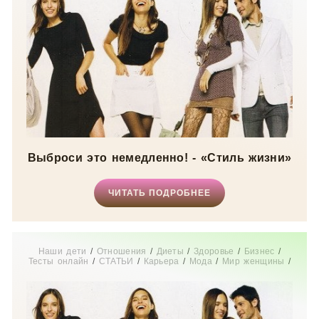
Выброси это немедленно! - «Стиль жизни»
ЧИТАТЬ ПОДРОБНЕЕ
Наши дети
/
Отношения
/
Диеты
/
Здоровье
/
Бизнес
/
Тесты онлайн
/
СТАТЬИ
/
Карьера
/
Мода
/
Мир женщины
/
Истории из жизни
/
Дом