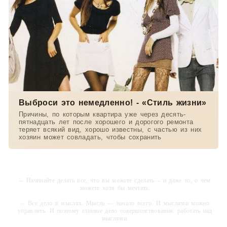
Выброси это немедленно! - «Стиль жизни»
Причины, по которым квартира уже через десять-
пятнадцать лет после хорошего и дорогого ремонта
теряет всякий вид, хорошо известны, с частью из них
хозяин может совладать, чтобы сохранить
-- Начинайте делать все, что вы можете сделать – и даже то, о чем
можете хотя бы мечтать.
-- Все дело в мыслях. Мысль — начало всего. И мыслями можно
управлять. И поэтому главное дело совершенствования: работать над
мыслями.