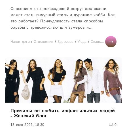
Спасением от происходящей вокруг жестокости
может стать вычурный стиль и дурацкие хобби. Как
это работает? Причудливость стала способом
борьбы с тревожностью для зумеров и
миллениалов.Зумеры и миллениалы...
Наши дети
/
Отношения
/
Здоровье
/
Мода
/
Свадьба
/
Тесты он
Причины не любить инфантильных людей
- Женский блог.
13 июн 2026, 18:30
0