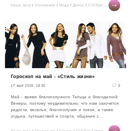
случаях это меняет жизнь человека на 180
Наши дети
/
Отношения
/
Мода
/
Диеты
/
СТАТЬИ
/
Анекдоты
/
И
градусов! Но как? Разбираемся
Гороскоп на май - «Стиль жизни»
17 май 2026, 18:30
0
Май - время благополучного Тельца и благодатной
Венеры, поэтому неудивительно, что нам захочется
радости, веселья, благополучия и покоя, а также
отдыха, путешествий и спорта, общения с
природой. Планеты...