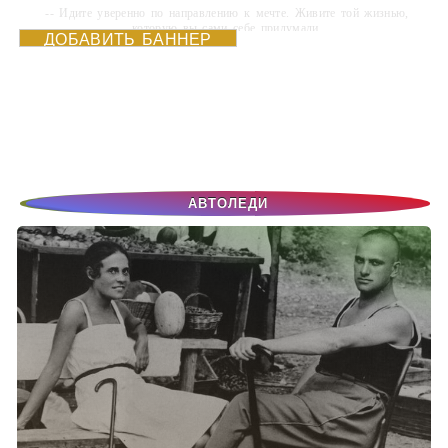
-- Идите уверенно по направлению к мечте. Живите той жизнью,
которую вы сами себе придумали.
ДОБАВИТЬ БАННЕР
-- Самое большое богатство — это ум. Самая большая нищета —
глупость. Из всех страхов самый пугающий — самолюбование.
-- Лучшее, что можно сделать с хорошим советом, это пропустить его
мимо ушей. Он никогда не бывает полезен никому, кроме того, кто его
дал.
-- Люблю давать советы и очень не люблю, когда их дают мне.
АВТОЛЕДИ