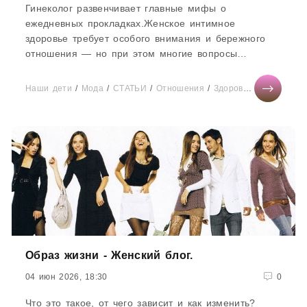
Гинеколог развенчивает главные мифы о
ежедневных прокладках.Женское интимное
здоровье требует особого внимания и бережного
отношения — но при этом многие вопросы
остаются без ответов из-за стеснения...
Наши дети
/
Мода
/
СТАТЬИ
/
Отношения
/
Здоровье
/
Диеты
/
Н
Образ жизни - Женский блог.
04 июн 2026, 18:30
0
Что это такое, от чего зависит и как изменить?