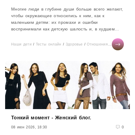
Многие люди в глубине души больше всего желают,
чтобы окружающие относились к ним, как к
маленьким детям: их промахи и ошибки
воспринимали как детскую шалость и, в худшем
случае могли ласково пожурить,...
Наши дети
/
Тесты онлайн
/
Здоровье
/
Отношения
/
Мода
/
Мир
Тонкий момент - Женский блог.
08 июн 2026, 18:30
0