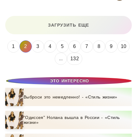
ЗАГРУЗИТЬ ЕЩЕ
1
2
3
4
5
6
7
8
9
10
...
132
ЭТО ИНТЕРЕСНО
Выброси это немедленно! - «Стиль жизни»
"Одиссея" Нолана вышла в России - «Стиль
жизни»