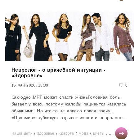
Невролог - о врачебной интуиции -
«Здоровье»
15 май 2026, 18:30
0
Как одно МРТ может спасти жизньГоловная боль
бывает у всех, поэтому жалобы пациентки казались
обычными. Но что-то не давало покоя врачу…
«Правмир» публикует отрывок из книги невролога
Ксении Головановой...
Наши дети
/
Здоровье
/
Красота
/
Мода
/
Диеты
/
Отношения
/
Т