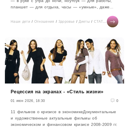
— в руке с утра до ночи, ноутбук — для работы,
планшет — для отдыха, часы — «умные», даже
заметки и списки...
Наши дети
/
Отношения
/
Здоровье
/
Диеты
/
СТАТЬИ
/
Новости 
Рецессия на экранах - «Стиль жизни»
01 июн 2026, 18:30
0
11 фильмов о кризисе в экономикеДокументальные
и художественные актуальные фильмы об
экономическом и финансовом кризисе 2008-2009 гг.