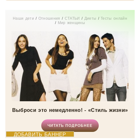
Наши дети
/
Отношения
/
СТАТЬИ
/
Диеты
/
Тесты онлайн
/
Мир женщины
Выброси это немедленно! - «Стиль жизни»
ЧИТАТЬ ПОДРОБНЕЕ
ДОБАВИТЬ БАННЕР