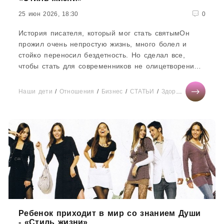
25 июн 2026, 18:30
0
История писателя, который мог стать святымОн
прожил очень непростую жизнь, много болел и
стойко переносил бездетность. Но сделал все,
чтобы стать для современников не олицетворением
тягот и лишений, а символом веселости,
простодушия и доброты. 29 мая 1874 года родился
Наши дети
/
Отношения
/
Бизнес
/
СТАТЬИ
/
Здоровье
/
Шоппинг
английский писатель, поэт,
Ребенок приходит в мир со знанием Души
- «Стиль жизни»