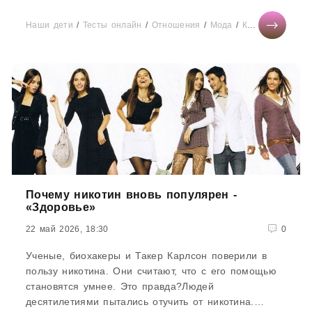
объясняет, какие могут...
Наши дети
/
Тесты онлайн
/
Отношения
/
Мода
/
Красота
/
Диет
Почему никотин вновь популярен -
«Здоровье»
22 май 2026, 18:30
0
Ученые, биохакеры и Такер Карлсон поверили в
пользу никотина. Они считают, что с его помощью
становятся умнее. Это правда?Людей
десятилетиями пытались отучить от никотина.