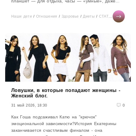
планшет — для отдыха, часы — «умные», даже
заметки и списки покупок...
Наши дети
/
Отношения
/
Здоровье
/
Диеты
/
СТАТЬИ
/
Новости 
Ловушки, в которые попадают женщины -
Женский блог.
31 май 2026, 18:30
0
Как Гоша подсаживал Катю на "крючок"
эмоциональной зависимости?История Екатерины
заканчивается счастливым финалом - она