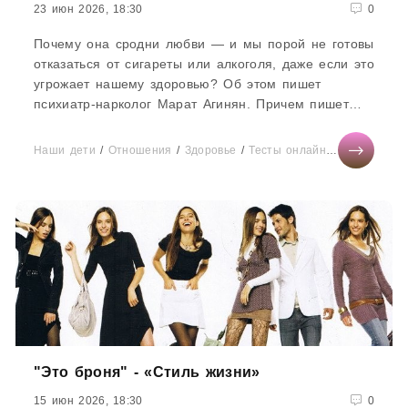
23 июн 2026, 18:30
0
Почему она сродни любви — и мы порой не готовы
отказаться от сигареты или алкоголя, даже если это
угрожает нашему здоровью? Об этом пишет
психиатр-нарколог Марат Агинян. Причем пишет
простыми словами...
Наши дети
/
Отношения
/
Здоровье
/
Тесты онлайн
/
Мода
/
СТА
"Это броня" - «Стиль жизни»
15 июн 2026, 18:30
0