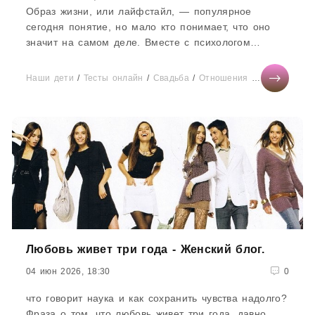
Образ жизни, или лайфстайл, — популярное
сегодня понятие, но мало кто понимает, что оно
значит на самом деле. Вместе с психологом
разбираемся с определением,...
Наши дети
/
Тесты онлайн
/
Свадьба
/
Отношения
/
Диеты
/
Ново
Любовь живет три года - Женский блог.
04 июн 2026, 18:30
0
что говорит наука и как сохранить чувства надолго?
Фраза о том, что любовь живет три года, давно