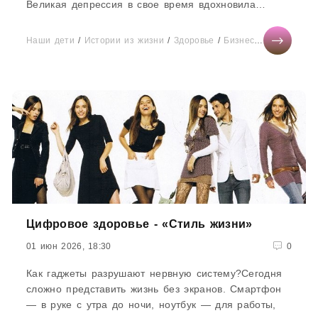
Великая депрессия в свое время вдохновила
многих режиссеров на создание...
Наши дети
/
Истории из жизни
/
Здоровье
/
Бизнес
/
Диеты
/
Тес
Цифровое здоровье - «Стиль жизни»
01 июн 2026, 18:30
0
Как гаджеты разрушают нервную систему?Сегодня
сложно представить жизнь без экранов. Смартфон
— в руке с утра до ночи, ноутбук — для работы,