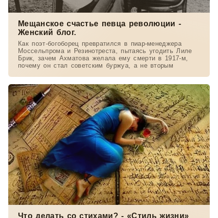
Мещанское счастье певца революции -
Женский блог.
Как поэт-богоборец превратился в пиар-менеджера
Моссельпрома и Резинотреста, пытаясь угодить Лиле
Брик, зачем Ахматова желала ему смерти в 1917-м,
почему он стал советским буржуа, а не вторым
Что делать со стихами? - «Стиль жизни»