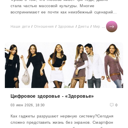
стала частью массовой культуры. Многие
воспринимают ее почти как неизбежный сценарий:
сначала бабочки...
Наши дети
/
Отношения
/
Здоровье
/
Диеты
/
Мир женщины
/
Кр
Цифровое здоровье - «Здоровье»
03 июн 2026, 18:30
0
Как гаджеты разрушают нервную систему?Сегодня
сложно представить жизнь без экранов. Смартфон