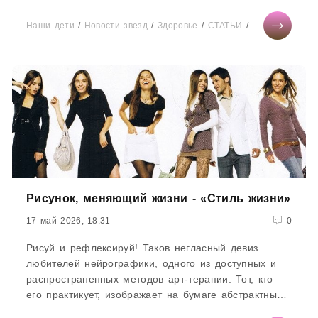
или вечернего отдыха.И для этого вовсе не нужно
затевать дорогостоящий ремонт, выравнивать стены
Наши дети
/
Новости звезд
/
Здоровье
/
СТАТЬИ
/
Отношения
/
М
или менять окна. Достаточно
Рисунок, меняющий жизни - «Стиль жизни»
17 май 2026, 18:31
0
Рисуй и рефлексируй! Таков негласный девиз
любителей нейрографики, одного из доступных и
распространенных методов арт-терапии. Тот, кто
его практикует, изображает на бумаге абстрактные
образы, а после их анализирует. В некоторых