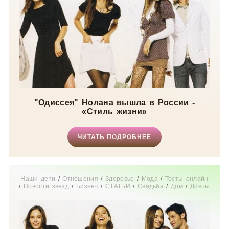
"Одиссея" Нолана вышла в России -
«Стиль жизни»
ЧИТАТЬ ПОДРОБНЕЕ
Наши дети
/
Отношения
/
Здоровье
/
Мода
/
Тесты онлайн
/
Новости звезд
/
Бизнес
/
СТАТЬИ
/
Свадьба
/
Дом
/
Диеты
/
Рецепты
/
Шоппинг
/
Отдых
/
Карьера
/
Мир женщины