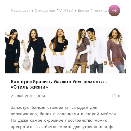
Курение запрещали в барах...
Наши дети
/
Отношения
/
СТАТЬИ
/
Диеты
/
Тесты онлайн
/
Ново
Как преобразить балкон без ремонта -
«Стиль жизни»
21 май 2026, 18:34
0
Зачастую балкон становится складом для
велосипедов, банок с соленьями и старой мебели.
Но даже самое скромное пространство можно
превратить в любимое место для утреннего кофе