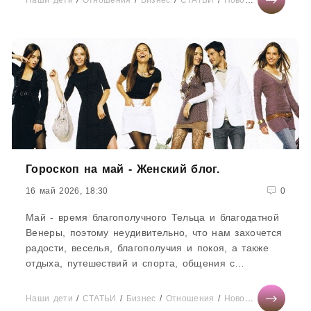
Наши дети
/
Отношения
/
Бизнес
/
СТАТЬИ
/
Новости звезд
/
Гор
Гороскоп на май - Женский блог.
16 май 2026, 18:30
0
Май - время благополучного Тельца и благодатной
Венеры, поэтому неудивительно, что нам захочется
радости, веселья, благополучия и покоя, а также
отдыха, путешествий и спорта, общения с
природой. Планеты как раз нам это и
обеспечат.ОВЕН Счастливые моменты и неудачи
Наши дети
/
СТАТЬИ
/
Бизнес
/
Отношения
/
Новости звезд
/
Гор
будут часто сменять друг друга в