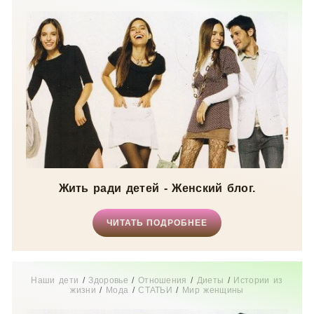
Жить ради детей - Женский блог.
ЧИТАТЬ ПОДРОБНЕЕ
Наши дети
/
Здоровье
/
Отношения
/
Диеты
/
Истории из
жизни
/
Мода
/
СТАТЬИ
/
Мир женщины