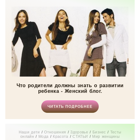
женщины
/
Свадьба
/
Беременность
/
Увлечения
/
Истории
из жизни
/
Красота
Что родители должны знать о развитии
ребенка - Женский блог.
ЧИТАТЬ ПОДРОБНЕЕ
Наши дети
/
Отношения
/
Здоровье
/
Бизнес
/
Тесты
онлайн
/
Мода
/
Красота
/
СТАТЬИ
/
Мир женщины