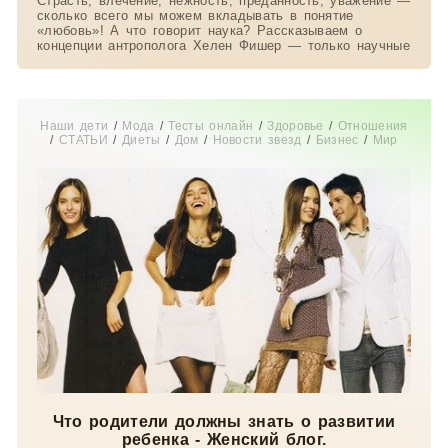
Страсть, влечение, нежность, преданность, уважение —
сколько всего мы можем вкладывать в понятие
«любовь»! А что говорит наука? Рассказываем о
концепции антрополога Хелен Фишер — только научные
Наши дети
/
Мода
/
Тесты онлайн
/
Здоровье
/
Отношения
/
СТАТЬИ
/
Диеты
/
Дом
/
Новости звезд
/
Бизнес
/
Мир
женщины
/
Свадьба
/
Беременность
/
Увлечения
/
Истории
из жизни
/
Красота
Что родители должны знать о развитии
ребенка - Женский блог.