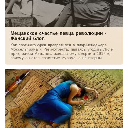
Мещанское счастье певца революции -
Женский блог.
Как поэт-богоборец превратился в пиар-менеджера
Моссельпрома и Резинотреста, пытаясь угодить Лиле
Брик, зачем Ахматова желала ему смерти в 1917-м,
почему он стал советским буржуа, а не вторым