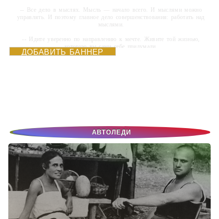
-- Все дело в мыслях. Мысль — начало всего. И мыслями можно
управлять. И поэтому главное дело совершенствования: работать над
мыслями.
-- Идите уверенно по направлению к мечте. Живите той жизнью,
которую вы сами себе придумали.
ДОБАВИТЬ БАННЕР
-- Самое большое богатство — это ум. Самая большая нищета —
глупость. Из всех страхов самый пугающий — самолюбование.
-- Лучшее, что можно сделать с хорошим советом, это пропустить его
мимо ушей. Он никогда не бывает полезен никому, кроме того, кто его
дал.
-- Люблю давать советы и очень не люблю, когда их дают мне.
АВТОЛЕДИ