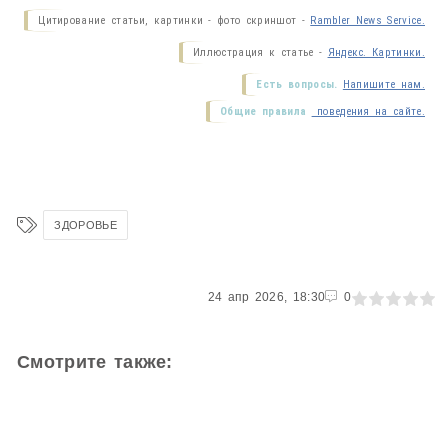
Цитирование статьи, картинки - фото скриншот -
Rambler News Service.
Иллюстрация к статье -
Яндекс. Картинки.
Есть вопросы.
Напишите нам.
Общие правила
поведения на сайте.
ЗДОРОВЬЕ
0
24 апр 2026, 18:30
1
2
3
4
5
0
Смотрите также: