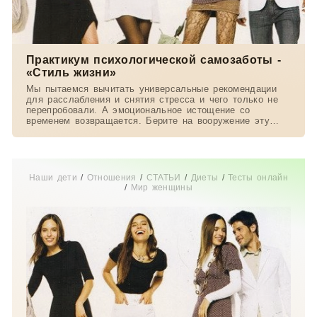
Практикум психологической самозаботы -
«Стиль жизни»
Мы пытаемся вычитать универсальные рекомендации
для расслабления и снятия стресса и чего только не
перепробовали. А эмоциональное истощение со
временем возвращается. Берите на вооружение эту
статью:
Наши дети
/
Отношения
/
СТАТЬИ
/
Диеты
/
Тесты онлайн
/
Мир женщины