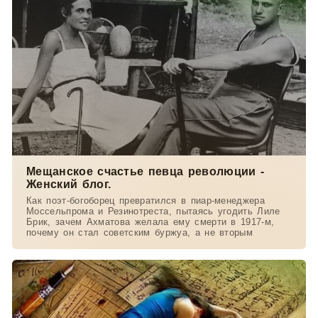
Мещанское счастье певца революции -
Женский блог.
Как поэт-богоборец превратился в пиар-менеджера
Моссельпрома и Резинотреста, пытаясь угодить Лиле
Брик, зачем Ахматова желала ему смерти в 1917-м,
почему он стал советским буржуа, а не вторым