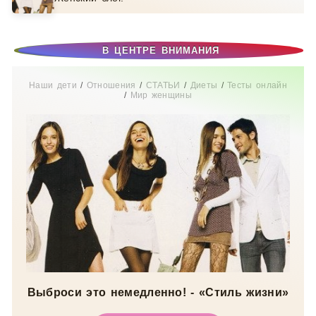
В ЦЕНТРЕ ВНИМАНИЯ
Наши дети
/
Отношения
/
СТАТЬИ
/
Диеты
/
Тесты онлайн
/
Мир женщины
Выброси это немедленно! - «Стиль жизни»