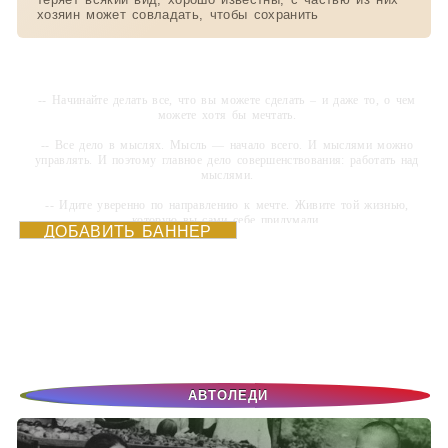
хозяин может совладать, чтобы сохранить
-- Начинайте делать все, что вы можете сделать – и даже то, о чем
можете хотя бы мечтать.
-- Все дело в мыслях. Мысль — начало всего. И мыслями можно
управлять. И поэтому главное дело совершенствования: работать над
мыслями.
-- Идите уверенно по направлению к мечте. Живите той жизнью,
которую вы сами себе придумали.
ДОБАВИТЬ БАННЕР
-- Самое большое богатство — это ум. Самая большая нищета —
глупость. Из всех страхов самый пугающий — самолюбование.
-- Лучшее, что можно сделать с хорошим советом, это пропустить его
мимо ушей. Он никогда не бывает полезен никому, кроме того, кто его
дал.
-- Люблю давать советы и очень не люблю, когда их дают мне.
АВТОЛЕДИ