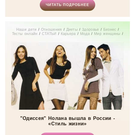
ЧИТАТЬ ПОДРОБНЕЕ
Наши дети
/
Отношения
/
Диеты
/
Здоровье
/
Бизнес
/
Тесты онлайн
/
СТАТЬИ
/
Карьера
/
Мода
/
Мир женщины
/
Истории из жизни
/
Дом
"Одиссея" Нолана вышла в России -
«Стиль жизни»