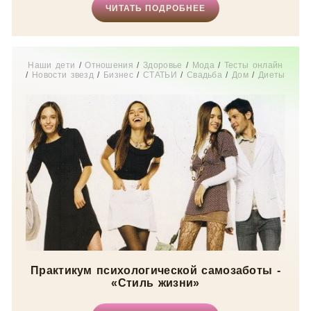
ЧИТАТЬ ПОДРОБНЕЕ
Наши дети
/
Отношения
/
Здоровье
/
Мода
/
Тесты онлайн
/
Новости звезд
/
Бизнес
/
СТАТЬИ
/
Свадьба
/
Дом
/
Диеты
/
Рецепты
/
Шоппинг
/
Отдых
/
Карьера
/
Мир женщины
Практикум психологической самозаботы -
«Стиль жизни»