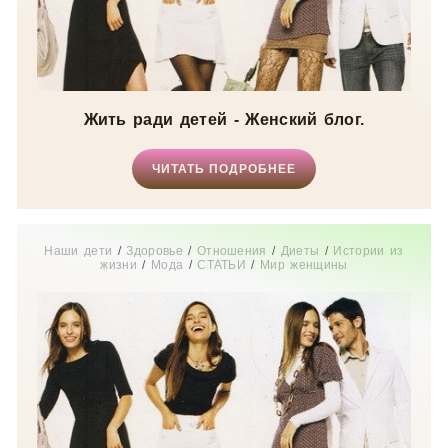
Жить ради детей - Женский блог.
ЧИТАТЬ ПОДРОБНЕЕ
Наши дети
/
Здоровье
/
Отношения
/
Диеты
/
Истории из
жизни
/
Мода
/
СТАТЬИ
/
Мир женщины