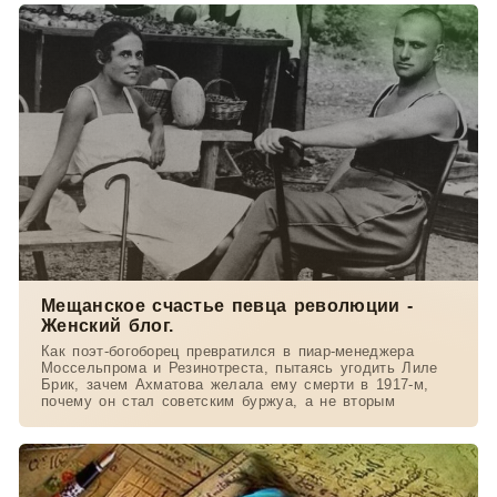
Мещанское счастье певца революции -
Женский блог.
Как поэт-богоборец превратился в пиар-менеджера
Моссельпрома и Резинотреста, пытаясь угодить Лиле
Брик, зачем Ахматова желала ему смерти в 1917-м,
почему он стал советским буржуа, а не вторым