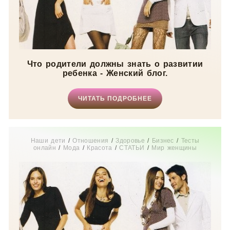
Что родители должны знать о развитии
ребенка - Женский блог.
ЧИТАТЬ ПОДРОБНЕЕ
Наши дети
/
Отношения
/
Здоровье
/
Бизнес
/
Тесты
онлайн
/
Мода
/
Красота
/
СТАТЬИ
/
Мир женщины