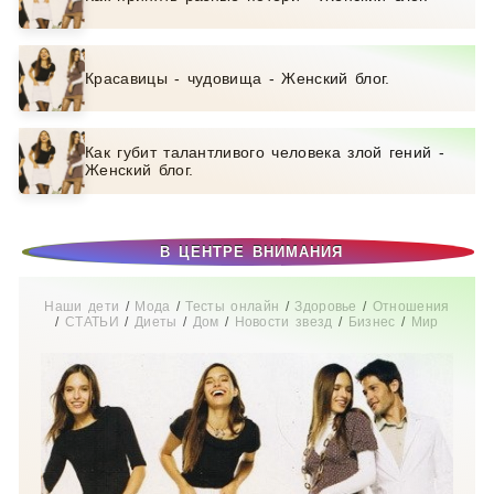
Красавицы - чудовища - Женский блог.
Как губит талантливого человека злой гений -
Женский блог.
В ЦЕНТРЕ ВНИМАНИЯ
Наши дети
/
Мода
/
Тесты онлайн
/
Здоровье
/
Отношения
/
СТАТЬИ
/
Диеты
/
Дом
/
Новости звезд
/
Бизнес
/
Мир
женщины
/
Свадьба
/
Беременность
/
Увлечения
/
Истории
из жизни
/
Красота