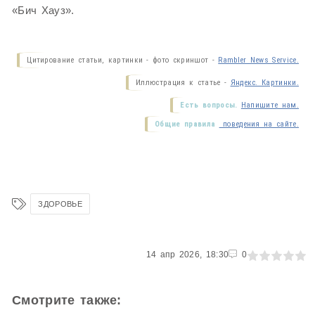
«Бич Хауз».
Цитирование статьи, картинки - фото скриншот -
Rambler News Service.
Иллюстрация к статье -
Яндекс. Картинки.
Есть вопросы.
Напишите нам.
Общие правила
поведения на сайте.
ЗДОРОВЬЕ
0
14 апр 2026, 18:30
1
2
3
4
5
0
Смотрите также: