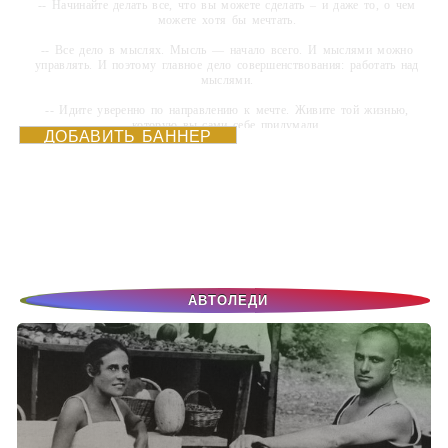
-- Начинайте делать все, что вы можете сделать – и даже то, о чем
можете хотя бы мечтать.
-- Все дело в мыслях. Мысль — начало всего. И мыслями можно
управлять. И поэтому главное дело совершенствования: работать над
мыслями.
-- Идите уверенно по направлению к мечте. Живите той жизнью,
которую вы сами себе придумали.
ДОБАВИТЬ БАННЕР
-- Самое большое богатство — это ум. Самая большая нищета —
глупость. Из всех страхов самый пугающий — самолюбование.
-- Лучшее, что можно сделать с хорошим советом, это пропустить его
мимо ушей. Он никогда не бывает полезен никому, кроме того, кто его
дал.
-- Люблю давать советы и очень не люблю, когда их дают мне.
АВТОЛЕДИ