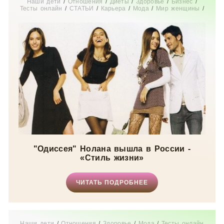
Наши дети
/
Отношения
/
Диеты
/
Здоровье
/
Бизнес
/
Тесты онлайн
/
СТАТЬИ
/
Карьера
/
Мода
/
Мир женщины
/
Истории из жизни
/
Дом
"Одиссея" Нолана вышла в России -
«Стиль жизни»
ЧИТАТЬ ПОДРОБНЕЕ
Наши дети
/
Отношения
/
Здоровье
/
Мода
/
Тесты онлайн