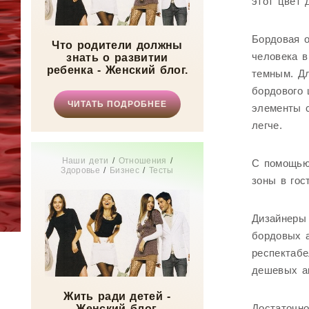
этот цвет 
Бордовая о
Что родители должны
человека в
знать о развитии
ребенка - Женский блог.
темным. Дл
бордового 
ЧИТАТЬ ПОДРОБНЕЕ
элементы с
легче.
Наши дети
/
Отношения
/
С помощью
Здоровье
/
Бизнес
/
Тесты
зоны в гос
онлайн
/
Мода
/
Красота
/
СТАТЬИ
/
Мир женщины
Дизайнеры 
бордовых а
респектабе
дешевых а
Жить ради детей -
Достаточно
Женский блог.