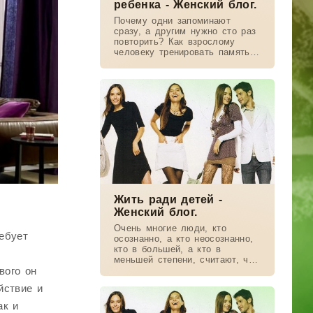
ребенка - Женский блог.
Почему одни запоминают
сразу, а другим нужно сто раз
повторить? Как взрослому
человеку тренировать память?
Правда ли, что левши
творчески одарены? Как наши
способности зависят от
полушарий мозга?...
Жить ради детей -
Женский блог.
Очень многие люди, кто
ебует
осознанно, а кто неосознанно,
кто в большей, а кто в
меньшей степени, считают, что
смыслом их жизни являются
вого он
дети, целью и основной
йствие и
задачей – “поставить детей на
ноги”,
ак и