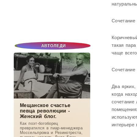
натуральны
Сочетание 
Коричневый
такая пара
АВТОЛЕДИ
чаще всего
Сочетание 
Два ярких,
когда нахо
сочетание 
Мещанское счастье
помещениях
певца революции -
Женский блог.
используют
Как поэт-богоборец
интерьере 
превратился в пиар-менеджера
Моссельпрома и Резинотреста,