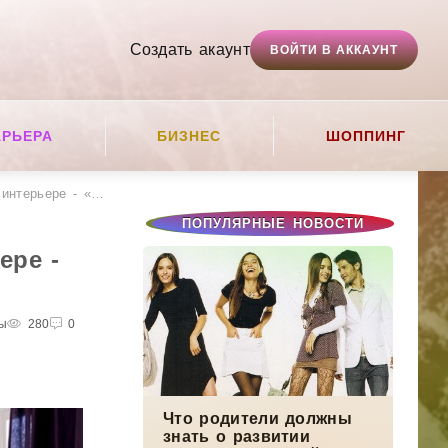
Создать акаунт
ВОЙТИ В АККАУНТ
АРЬЕРА
БИЗНЕС
ШОППИНГ
 - «Стиль жизни»
ПОПУЛЯРНЫЕ НОВОСТИ
ере -
ны
280
0
Что родители должны
знать о развитии