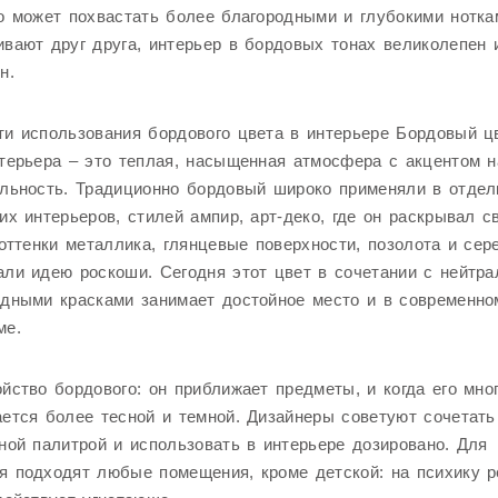
о может похвастать более благородными и глубокими нотка
вают друг друга, интерьер в бордовых тонах великолепен 
н.
и использования бордового цвета в интерьере Бордовый ц
терьера – это теплая, насыщенная атмосфера с акцентом н
льность. Традиционно бордовый широко применяли в отдел
их интерьеров, стилей ампир, арт-деко, где он раскрывал с
 оттенки металлика, глянцевые поверхности, позолота и сер
ли идею роскоши. Сегодня этот цвет в сочетании с нейтр
дными красками занимает достойное место и в современно
ме.
йство бордового: он приближает предметы, и когда его мног
ется более тесной и темной. Дизайнеры советуют сочетат
ной палитрой и использовать в интерьере дозировано. Для
 подходят любые помещения, кроме детской: на психику р