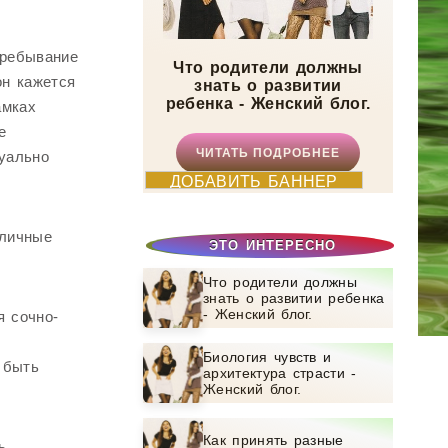
пребывание
Что родители должны
он кажется
знать о развитии
ребенка - Женский блог.
амках
е
ЧИТАТЬ ПОДРОБНЕЕ
зуально
ДОБАВИТЬ БАННЕР
зличные
ЭТО ИНТЕРЕСНО
Что родители должны
знать о развитии ребенка
- Женский блог.
я сочно-
Биология чувств и
 быть
архитектура страсти -
Женский блог.
Как принять разные
ь