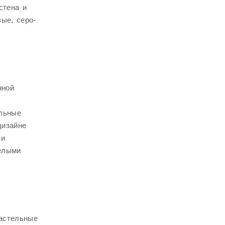
стена и
ые, серо-
нной
ельные
дизайне
ми
белыми
астельные