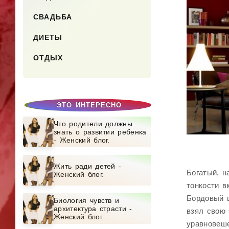
СВАДЬБА
ДИЕТЫ
ОТДЫХ
ЭТО ИНТЕРЕСНО
Что родители должны
знать о развитии ребенка
- Женский блог.
Жить ради детей -
Богатый, н
Женский блог.
тонкости в
Бордовый ц
Биология чувств и
архитектура страсти -
взял свою 
Женский блог.
уравновеше