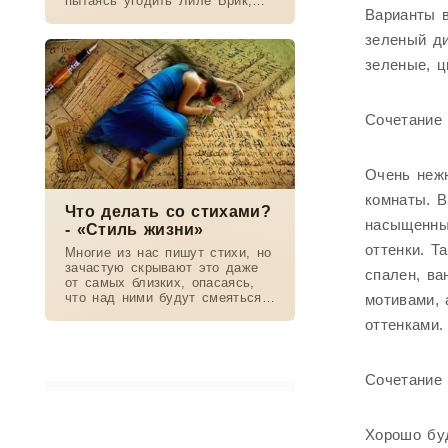
пытаясь угодить Лиле Брик,
Варианты в
зачем Ахматова желала ему
смерти в 1917-м, почему он
зеленый ди
стал советским буржуа, а не
вторым
зеленые, ц
Сочетание 
Очень нежн
комнаты. 
Что делать со стихами?
насыщенны
- «Стиль жизни»
оттенки. Т
Многие из нас пишут стихи, но
зачастую скрывают это даже
спален, ва
от самых близких, опасаясь,
что над ними будут смеяться
мотивами, 
или критиковать. Порой мы
оттенками.
мечтаем о том, чтобы другие
люди увидели в нас «великого
Сочетание
Хорошо бу