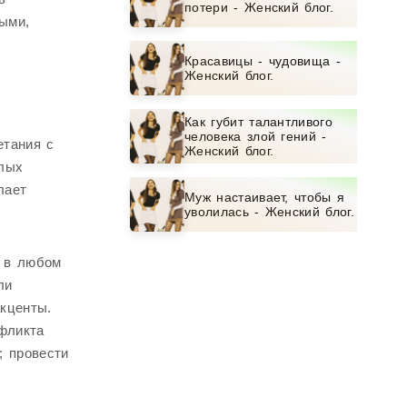
потери - Женский блог.
ыми,
Красавицы - чудовища -
Женский блог.
Как губит талантливого
человека злой гений -
етания с
Женский блог.
тлых
лает
Муж настаивает, чтобы я
уволилась - Женский блог.
м в любом
ли
кценты.
фликта
; провести