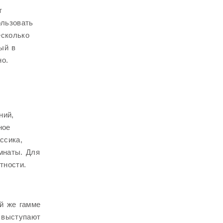
т
ользовать
есколько
ый в
но.
ний,
ное
ссика,
мнаты. Для
тности.
й же гамме
 выступают