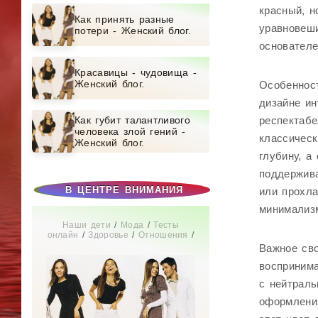
красный, н
Как принять разные
уравновеши
потери - Женский блог.
основателе
Красавицы - чудовища -
Женский блог.
Особенност
дизайне ин
Как губит талантливого
респектабе
человека злой гений -
классическ
Женский блог.
глубину, а
поддержива
В ЦЕНТРЕ ВНИМАНИЯ
или прохла
минимализ
Наши дети
/
Мода
/
Тесты
онлайн
/
Здоровье
/
Отношения
/
СТАТЬИ
/
Диеты
/
Дом
/
Новости
Важное сво
звезд
/
Бизнес
/
Мир женщины
/
Свадьба
/
Беременность
/
воспринима
Увлечения
/
Истории из жизни
/
с нейтраль
Красота
оформления