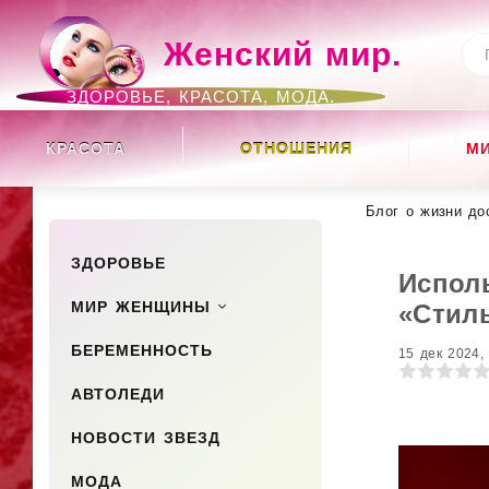
Женский мир.
ЗДОРОВЬЕ, КРАСОТА, МОДА.
КРАСОТА
ОТНОШЕНИЯ
М
Блог о жизни до
ЗДОРОВЬЕ
Исполь
МИР ЖЕНЩИНЫ
«Стил
БЕРЕМЕННОСТЬ
15 дек 2024,
0
1
2
3
4
5
АВТОЛЕДИ
НОВОСТИ ЗВЕЗД
МОДА