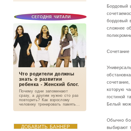
Бордовый 
сочетаемос
СЕГОДНЯ ЧИТАЛИ
бордовый в
сложнее об
полихромны
Сочетание
Универсаль
Что родители должны
обстановка
знать о развитии
сочетание,
ребенка - Женский блог.
которую ча
Почему одни запоминают
сразу, а другим нужно сто раз
гостиной т
повторить? Как взрослому
Белый мож
человеку тренировать память?
Правда ли, что левши
творчески одарены? Как наши
способности зависят от
Обычно бо
полушарий мозга?...
ДОБАВИТЬ БАННЕР
выбирают 