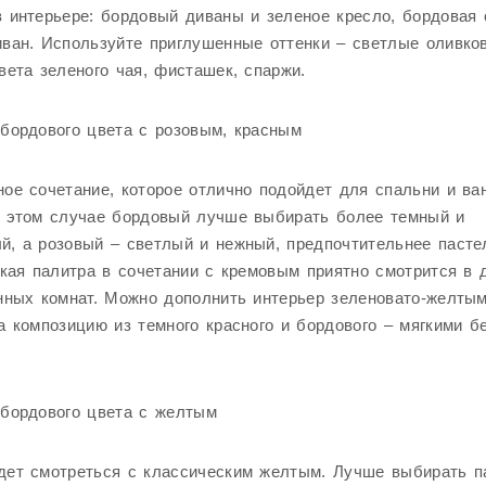
 интерьере: бордовый диваны и зеленое кресло, бордовая 
ван. Используйте приглушенные оттенки – светлые оливков
вета зеленого чая, фисташек, спаржи.
бордового цвета с розовым, красным
ое сочетание, которое отлично подойдет для спальни и ва
В этом случае бордовый лучше выбирать более темный и
й, а розовый – светлый и нежный, предпочтительнее паст
акая палитра в сочетании с кремовым приятно смотрится в 
нных комнат. Можно дополнить интерьер зеленовато-желты
а композицию из темного красного и бордового – мягкими 
 бордового цвета с желтым
дет смотреться с классическим желтым. Лучше выбирать п