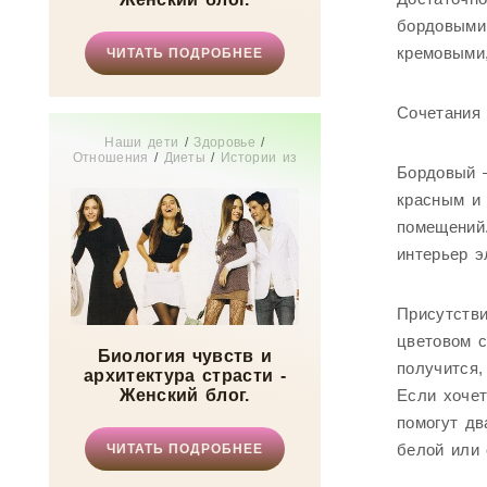
бордовыми
кремовыми
ЧИТАТЬ ПОДРОБНЕЕ
Сочетания 
Наши дети
/
Здоровье
/
Отношения
/
Диеты
/
Истории из
Бордовый –
жизни
/
Мода
/
СТАТЬИ
/
Мир
женщины
красным и
помещений
интерьер э
Присутстви
цветовом с
Биология чувств и
получится,
архитектура страсти -
Женский блог.
Если хочет
помогут дв
белой или 
ЧИТАТЬ ПОДРОБНЕЕ