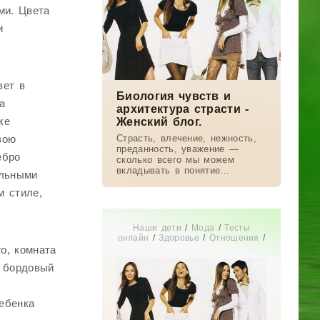
ми. Цвета
и
вет в
Биология чувств и
а
архитектура страсти -
ке
Женский блог.
Страсть, влечение, нежность,
вою
преданность, уважение —
ебро
сколько всего мы можем
вкладывать в понятие
альными
«любовь»! А что говорит
наука? Рассказываем о
м стиле,
концепции антрополога Хелен
Фишер — только научные
Наши дети
/
Мода
/
Тесты
онлайн
/
Здоровье
/
Отношения
/
СТАТЬИ
/
Диеты
/
Дом
/
Новости
о, комната
звезд
/
Бизнес
/
Мир женщины
/
ь бордовый
Свадьба
/
Беременность
/
Увлечения
/
Истории из жизни
/
Красота
ебенка