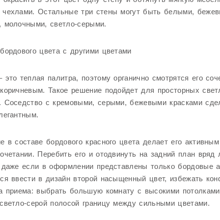
 чехлами. Остальные три стены могут быть белыми, бежев
, молочными, светло-серыми.
бордового цвета с другими цветами
 это теплая палитра, поэтому органично смотрятся его соч
 коричневым. Такое решение подойдет для просторных све
. Соседство с кремовыми, серыми, бежевыми красками сде
легантным.
е в составе бордового красного цвета делает его активны
очетании. Перебить его и отодвинуть на задний план вряд 
 даже если в оформлении представлены только бордовые а
ся ввести в дизайн второй насыщенный цвет, избежать кон
а приема: выбрать большую комнату с высокими потолками
светло-серой полосой границу между сильными цветами.