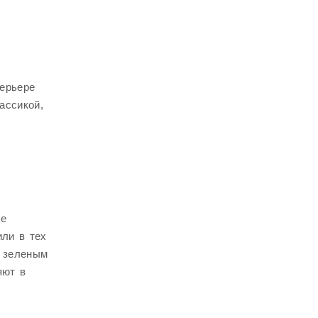
терьере
ассикой,
ое
или в тех
с зеленым
яют в