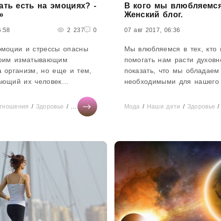
ать есть на эмоциях? -
В кого мы влюбляемся
»
Женский блог.
6:58
2 237
0
07 авг 2017, 06:36
эмоции и стрессы опасны
Мы влюбляемся в тех, кто 
воим изматывающим
помогать нам расти духовн
 организм, но еще и тем,
показать, что мы обладаем
ающий их человек
необходимыми для нашего
чинает очень много есть. А
развития. И душа находит 
трессов и негативных
порой вопреки всякому здра
тношения
/
Здоровье
/
Тесты онлайн
/
Бизнес
Мода
/
/
Наши дети
СТАТЬИ
/
Диеты
/
Здоровье
/
Дом