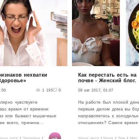
ризнаков нехватки
Как перестать есть на
«Здоровье»
почве - Женский блог.
1:50
1 195
0
08 авг 2017, 01:07
лярно чувствуете
На работе был плохой ден
 вас время от времени
первым делом дома вы бо
лаз или бывают мышечные
направляетесь к холодильн
ее всего, причина
отношениях? Самое время
в недостатке магния.
«антидепрессантов» — тор
чает за множество
любимого печенья с чаем 
аши дети
/
Здоровье
/
Тесты онлайн
/
Мода
Наши дети
/
Диеты
/
/
Мода
СТАТЬИ
/
Дом
/
Мир 