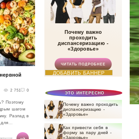
Почему важно
проходить
диспансеризацию -
«Здоровье»
ЧИТАТЬ ПОДРОБНЕЕ
ДОБАВИТЬ БАННЕР
 нервной
2 751
0
ЭТО ИНТЕРЕСНО
ь? Поэтому
Почему важно проходить
дрым шагом
диспансеризацию -
«Здоровье»
ику. Разлад в
 для
Как привести себя в
та «Прага» и
форму за пару дней -
матча.
«Здоровье»
женщины
/
Диеты