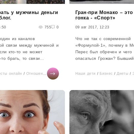
рать у мужчины деньги
Гран-при Монако – это 
блог.
гонка - «Спорт»
4:50
755
0
09 авг 2017, 12:23
 один из каналов
Что не так с современной
кой связи между мужчиной и
«Формулой-1», почему в М
сли кто-то не может
Перес был обречен и чего
-то брать, то связи
опасаться Грожан? Бывший
сли женщине не нужны от
Дэвид Култхард подвел ито
ги, значит, она не хочет
Монако.Комментируя Гран-
есты онлайн
/
Отношения
/
Здоровье
/
Бизнес
Наши дети
/
СТАТЬИ
/
Бизнес
/
Красота
/
Диеты
/
Бер
/
на BBC, я сказал, что это 
гонки, и с тех пор не изме
мнения. Обычно я нахожус