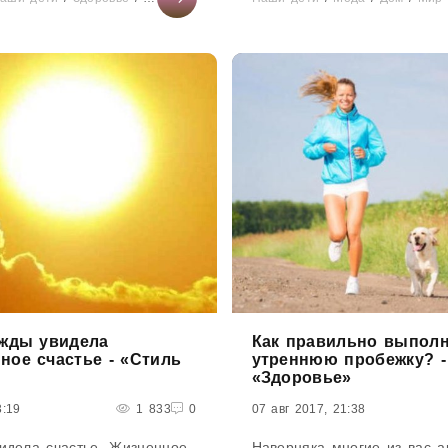
организме...
Ждете...
ажды увидела
Как правильно выпол
ное счастье - «Стиль
утреннюю пробежку? -
«Здоровье»
3:19
1 833
0
07 авг 2017, 21:38
идела счастье. Жизненное,
Наверняка многие из вас а