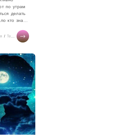
ют по утрам
иться делать
ло кто знает,
ть
дь для того,
ия
/
Тесты онлайн
/
Дом
/
Новости звезд
/
Бизнес
/
Здоровье
ложительный
редить