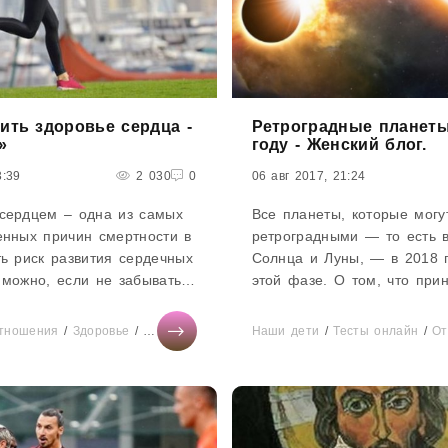
ить здоровье сердца -
Ретроградные планеты
»
году - Женский блог.
3:39
2 030
0
06 авг 2017, 21:24
сердцем – одна из самых
Все планеты, которые могу
енных причин смертности в
ретроградными — то есть в
ь риск развития сердечных
Солнца и Луны, — в 2018 
 можно, если не забывать
этой фазе. О том, что прин
 своем «двигателе».
периоды, рассказывает аст
вооружение 8 полезных...
Наталья ВолошинаРетрогра
тношения
/
Здоровье
/
Тесты онлайн
/
Мода
Наши дети
/
Свадьба
/
Тесты онлайн
/
Увлечения
/
/
СТ
От
высших планет — Урана, Н
Плутона — отдельных люд
затронет. Под их влиянием