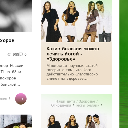
рождения, у тебя есть на
примете
охорон
Какие болезни можно
лечить йогой -
988
0
«Здоровье»
енер России
Множество научных статей
говорит о том, что йога
ТП на 68-м
действительно благотворно
 похорон
влияет на здоровье:
нормализует сон, снижает
ябинской
хроническую боль, отодвигает
Белоусова. В
деменцию. О том, что может
дать человеку
ев
ения
/
Карьера
/
Диеты
/
Тесты онлайн
/
Мир женщины
/
Красота
Наши дети
/
Здоровье
/
Отношения
/
Тесты онлайн
/
Истории из жизни
/
СТАТЬИ
/
Диеты