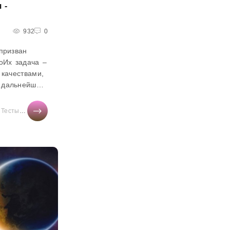
 -
932
0
призван
оИх задача –
 качествами,
 дальнейшего
этих людей
вому...
/
Тесты онлайн
/
СТАТЬИ
/
Мир женщины