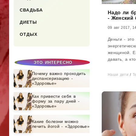
СВАДЬБА
Надо ли б
- Женский 
ДИЕТЫ
09 авг 2017, 1
ОТДЫХ
Деньги - это
энергетичес
женщиной. Е
давать, а кто
ЭТО ИНТЕРЕСНО
нарушены. Е
мужчины день
Почему важно проходить
Наши дети
/
Т
диспансеризацию -
или...
«Здоровье»
Как привести себя в
форму за пару дней -
«Здоровье»
Какие болезни можно
лечить йогой - «Здоровье»