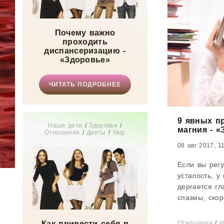
Почему важно
проходить
диспансеризацию -
«Здоровье»
ЧИТАТЬ ПОДРОБНЕЕ
9 явных п
Наши дети
/
Здоровье
/
магния - 
Отношения
/
Диеты
/
Мир
женщины
/
Тесты онлайн
/
08 авг 2017, 1
Красота
/
Мода
/
Рецепты
Если вы регу
усталость, у
дергается г
спазмы, скор
заключается 
Магний отве
Как привести себя в
Отношения
/
Н