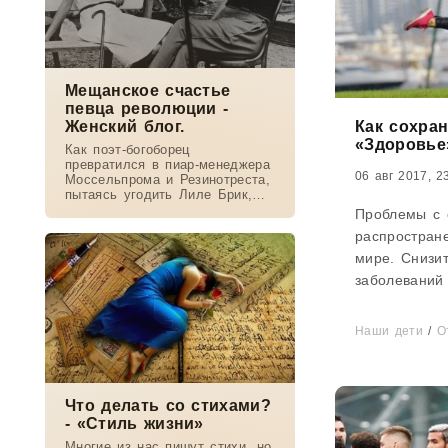
Мещанское счастье
певца революции -
Женский блог.
Как сохран
«Здоровье
Как поэт-богоборец
превратился в пиар-менеджера
06 авг 2017, 2
Моссельпрома и Резинотреста,
пытаясь угодить Лиле Брик,
зачем Ахматова желала ему
Проблемы с 
смерти в 1917-м, почему он
распростран
стал советским буржуа, а не
вторым
мире. Снизит
заболеваний
заботиться о
Возьмите на 
Наши дети
/
О
Что делать со стихами?
- «Стиль жизни»
Многие из нас пишут стихи, но