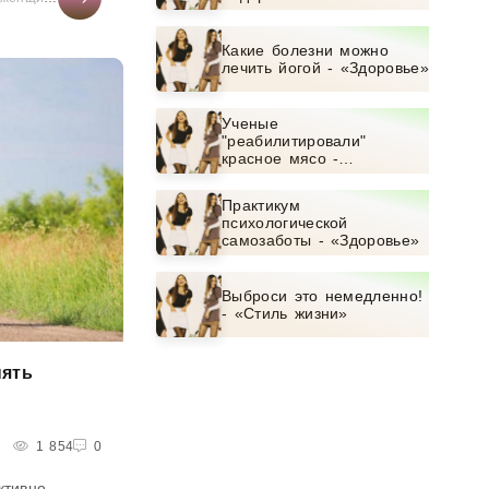
Какие болезни можно
лечить йогой - «Здоровье»
Ученые
"реабилитировали"
красное мясо -
«Здоровье»
Практикум
психологической
самозаботы - «Здоровье»
Выброси это немедленно!
- «Стиль жизни»
нять
1 854
0
ктивно