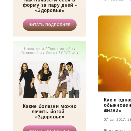
процессов в 
форму за пару дней -
«Здоровье»
ЧИТАТЬ ПОДРОБНЕЕ
Наши дети
/
Тесты онлайн
/
Отношения
/
Диеты
/
СТАТЬИ
/
Бизнес
/
Истории из жизни
/
Дом
/
Сонник
/
Здоровье
/
Свадьба
/
Новости звезд
/
Мода
/
Мир
женщины
Как я одн
обыкновен
Какие болезни можно
жизни»
лечить йогой -
«Здоровье»
07 авг 2017, 2
Я однажды в