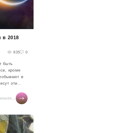
 в 2018
835
0
т быть
се, кроме
побывают в
есут эти
ролог
дность
АТЬИ
ношения
/
Дом
/
Здоровье
/
Диеты
/
/
Бизнес
Свадьба
/
Мир женщины
ептуна и
ей не
 находятся