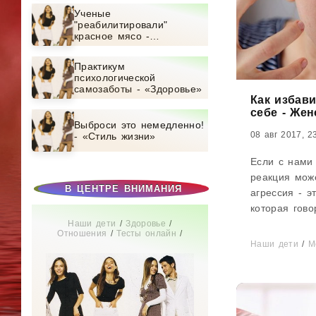
Ученые
"реабилитировали"
красное мясо -
«Здоровье»
Практикум
психологической
самозаботы - «Здоровье»
Как избави
себе - Жен
Выброси это немедленно!
08 авг 2017, 2
- «Стиль жизни»
Если с нами
реакция мож
В ЦЕНТРЕ ВНИМАНИЯ
агрессия - э
которая гово
хочет менять
Наши дети
/
Здоровье
/
Отношения
/
Тесты онлайн
/
обидчику, уни
Истории из жизни
/
СТАТЬИ
/
Наши дети
/
М
Диеты