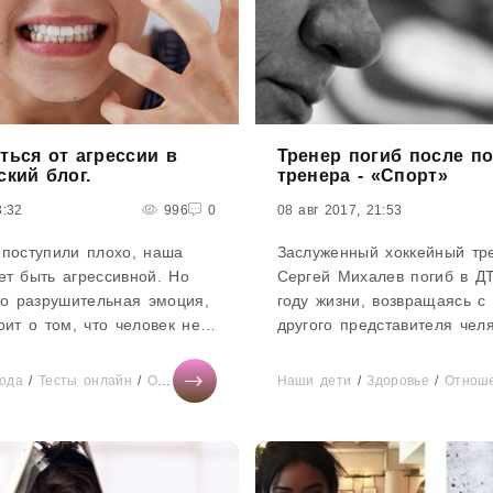
ться от агрессии в
Тренер погиб после п
ский блог.
тренера - «Спорт»
3:32
996
0
08 авг 2017, 21:53
 поступили плохо, наша
Заслуженный хоккейный тр
ет быть агрессивной. Но
Сергей Михалев погиб в Д
то разрушительная эмоция,
году жизни, возвращаясь с
рит о том, что человек не
другого представителя чел
ся. Его желание отомстить
хоккейной школы Валерия 
чтожить того...
качестве наставника Михал
ода
/
Тесты онлайн
/
Отношения
/
СТАТЬИ
Наши дети
/
Здоровье
/
Здоровье
/
Мир женщины
/
Отнош
приводил...