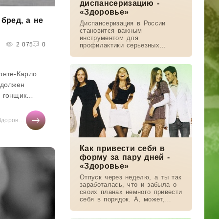
диспансеризацию -
«Здоровье»
бред, а не
Диспансеризация в России
становится важным
инструментом для
2 075
0
профилактики серьезных
заболеваний, прежде всего
онкологических, сердечно-
сосудистых, сахарного диабета
онте-Карло
и хронической обструктивной
 должен
 гонщик
ги Гран-при
при Монако
еменность
Здоровье
/
/
Тесты онлайн
Новости звезд
/
Мода
/
Мир женщины
/
Отношения
/
СТАТЬИ
/
Истории из ж
бред, а не
нил своего
Как привести себя в
ь в
форму за пару дней -
«Здоровье»
Отпуск через неделю, а ты так
заработалась, что и забыла о
своих планах немного привести
себя в порядок. А, может,
симпатичный коллега
пригласил тебя на день