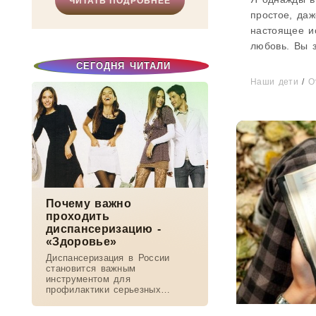
ЧИТАТЬ ПОДРОБНЕЕ
простое, да
настоящее и
любовь. Вы з
всегда как-т
СЕГОДНЯ ЧИТАЛИ
дочкой поле
Наши дети
/
О
30, дочке - 
этого, тольк
море не был
Почему важно
проходить
диспансеризацию -
«Здоровье»
Диспансеризация в России
становится важным
инструментом для
профилактики серьезных
заболеваний, прежде всего
онкологических, сердечно-