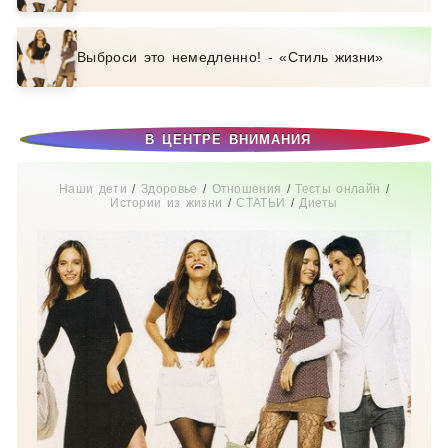
Выброси это немедленно! - «Стиль жизни»
В ЦЕНТРЕ ВНИМАНИЯ
Наши дети
/
Здоровье
/
Отношения
/
Тесты онлайн
/
Истории из жизни
/
СТАТЬИ
/
Диеты