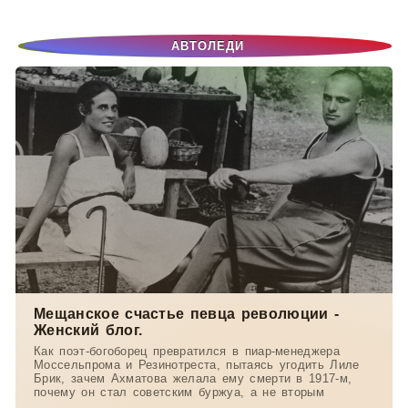
-- Люблю давать советы и очень не люблю, когда их дают мне.
АВТОЛЕДИ
Мещанское счастье певца революции -
Женский блог.
Как поэт-богоборец превратился в пиар-менеджера
Моссельпрома и Резинотреста, пытаясь угодить Лиле
Брик, зачем Ахматова желала ему смерти в 1917-м,
почему он стал советским буржуа, а не вторым