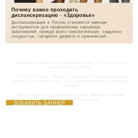
Почему важно проходить
диспансеризацию - «Здоровье»
Диспансеризация в России становится важным
инструментом для профилактики серьезных
заболеваний, прежде всего онкологических, сердечно-
сосудистых, сахарного диабета и хронической
обструктивной
-- Начинайте делать все, что вы можете сделать – и даже то, о чем
можете хотя бы мечтать.
-- Все дело в мыслях. Мысль — начало всего. И мыслями можно
управлять. И поэтому главное дело совершенствования: работать над
мыслями.
-- Идите уверенно по направлению к мечте. Живите той жизнью,
которую вы сами себе придумали.
ДОБАВИТЬ БАННЕР
-- Самое большое богатство — это ум. Самая большая нищета —
глупость. Из всех страхов самый пугающий — самолюбование.
-- Лучшее, что можно сделать с хорошим советом, это пропустить его
мимо ушей. Он никогда не бывает полезен никому, кроме того, кто его
дал.