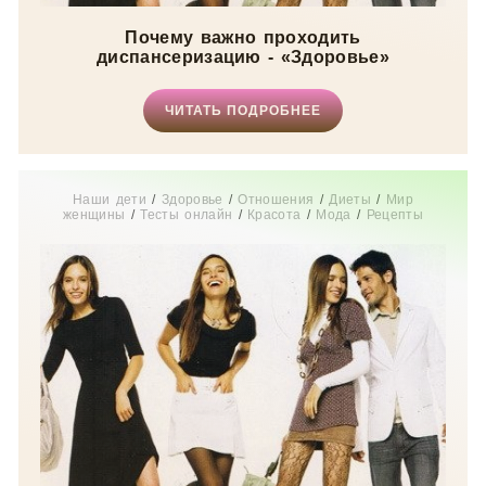
Почему важно проходить
диспансеризацию - «Здоровье»
ЧИТАТЬ ПОДРОБНЕЕ
Наши дети
/
Здоровье
/
Отношения
/
Диеты
/
Мир
женщины
/
Тесты онлайн
/
Красота
/
Мода
/
Рецепты