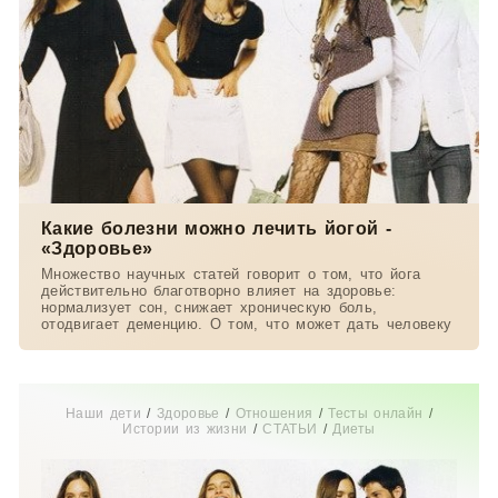
Какие болезни можно лечить йогой -
«Здоровье»
Множество научных статей говорит о том, что йога
действительно благотворно влияет на здоровье:
нормализует сон, снижает хроническую боль,
отодвигает деменцию. О том, что может дать человеку
Наши дети
/
Здоровье
/
Отношения
/
Тесты онлайн
/
Истории из жизни
/
СТАТЬИ
/
Диеты