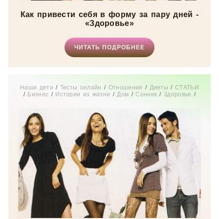
Как привести себя в форму за пару дней -
«Здоровье»
ЧИТАТЬ ПОДРОБНЕЕ
Наши дети
/
Тесты онлайн
/
Отношения
/
Диеты
/
СТАТЬИ
/
Бизнес
/
Истории из жизни
/
Дом
/
Сонник
/
Здоровье
/
Свадьба
/
Новости звезд
/
Мода
/
Мир женщины