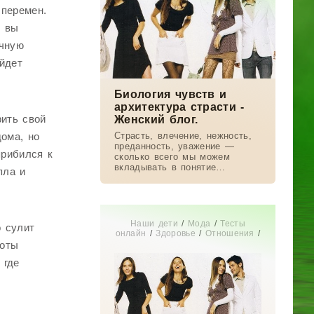
 перемен.
, вы
ичную
йдет
Биология чувств и
архитектура страсти -
рить свой
Женский блог.
дома, но
Страсть, влечение, нежность,
преданность, уважение —
прибился к
сколько всего мы можем
вкладывать в понятие
пла и
«любовь»! А что говорит
наука? Рассказываем о
концепции антрополога Хелен
Фишер — только научные
Наши дети
/
Мода
/
Тесты
о сулит
онлайн
/
Здоровье
/
Отношения
/
СТАТЬИ
/
Диеты
/
Дом
/
Новости
коты
звезд
/
Бизнес
/
Мир женщины
/
 где
Свадьба
/
Беременность
/
Увлечения
/
Истории из жизни
/
Красота