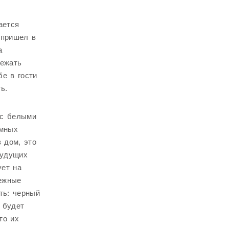
ается
 пришел в
а
лежать
бе в гости
ь.
 с белыми
емных
 дом, это
будущих
ует на
ежные
ть: черный
 будет
то их