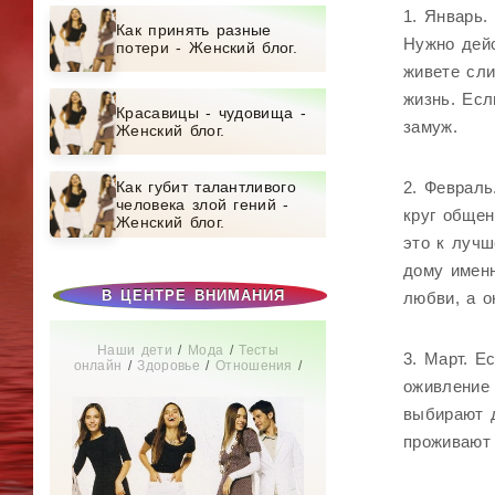
1. Январь.
Как принять разные
Нужно дейс
потери - Женский блог.
живете сли
жизнь. Есл
Красавицы - чудовища -
замуж.
Женский блог.
Как губит талантливого
2. Февраль
человека злой гений -
круг общен
Женский блог.
это к лучш
дому именн
В ЦЕНТРЕ ВНИМАНИЯ
любви, а о
Наши дети
/
Мода
/
Тесты
3. Март. Е
онлайн
/
Здоровье
/
Отношения
/
СТАТЬИ
/
Диеты
/
Дом
/
Новости
оживление
звезд
/
Бизнес
/
Мир женщины
/
Свадьба
/
Беременность
/
выбирают д
Увлечения
/
Истории из жизни
/
проживают 
Красота