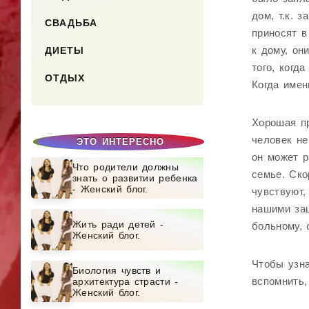
дом, т.к. 
СВАДЬБА
приносят в
к дому, он
ДИЕТЫ
того, когд
ОТДЫХ
Когда име
Хорошая пр
человек не
ЭТО ИНТЕРЕСНО
он может р
Что родители должны
семье. Ско
знать о развитии ребенка
- Женский блог.
чувствуют,
нашими защ
Жить ради детей -
больному, 
Женский блог.
Чтобы узна
Биология чувств и
вспомнить,
архитектура страсти -
Женский блог.