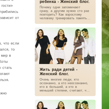
ребенка - Женский блог.
 гости»
Почему одни запоминают
сразу, а другим нужно сто раз
 прибились
повторить? Как взрослому
зависит от
человеку тренировать память?
Правда ли, что левши
творчески одарены? Как наши
способности зависят от
полушарий мозга?...
, что если
ался, то
 мир в
 Коты
ы стать
Жить ради детей -
могают
Женский блог.
льзя.
Очень многие люди, кто
осознанно, а кто неосознанно,
кто в большей, а кто в
меньшей степени, считают, что
ужно
смыслом их жизни являются
дети, целью и основной
задачей – “поставить детей на
ноги”,