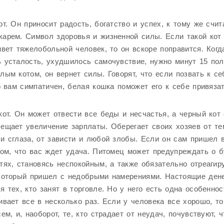
от. Он приносит радость, богатство и успех, к тому же счит
арем. Символ здоровья и жизненной силы. Если такой кот
ивет тяжелобольной человек, то он вскоре поправится. Когд
 усталость, ухудшилось самочувствие, нужно минут 15 по
лым котом, он вернет силы. Говорят, что если позвать к се
то вам симпатичен, белая кошка поможет его к себе привязат
кот. Он может отвести все беды и несчастья, а черный кот
ещает увеличение зарплаты. Оберегает своих хозяев от т
и сглаза, от зависти и любой злобы. Если он сам пришел в
том, что вас ждет удача. Питомец может предупреждать о 
тях, становясь неспокойным, а также обязательно отреагир
 который пришел с недобрыми намерениями. Настоящие ден
я тех, кто занят в торговле. Но у него есть одна особеннос
ивает все в несколько раз. Если у человека все хорошо, то
сем, и, наоборот, те, кто страдает от неудач, почувствуют, ч