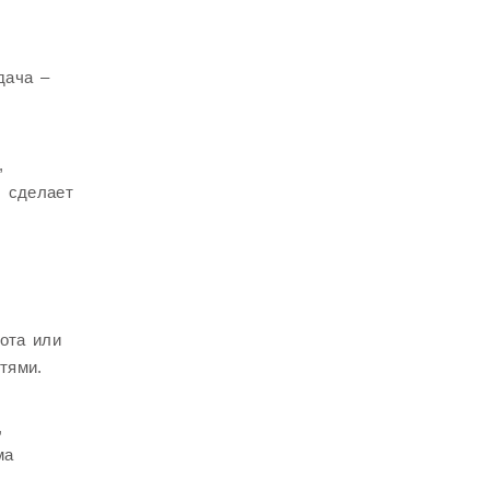
дача –
,
, сделает
ота или
тями.
,
ма