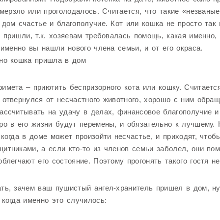
замерзло или проголодалось. Считается, что такие «незваные
 дом счастье и благополучие. Кот или кошка не просто так
и пришли, т.к. хозяевам требовалась помощь, какая именно, 
а именно вы нашли нового члена семьи, и от его окраса.
нно кошка пришла в дом
имета – приютить беспризорного кота или кошку. Считается
 отвернулся от несчастного животного, хорошо с ним обращ
ассчитывать на удачу в делах, финансовое благополучие и
ро в его жизни будут перемены, и обязательно к лучшему.
 когда в доме может произойти несчастье, и приходят, чтоб
итниками, а если кто-то из членов семьи заболел, они по
облегчают его состояние. Поэтому прогонять такого гостя не
ть, зачем ваш пушистый ангел-хранитель пришел в дом, н
 когда именно это случилось: