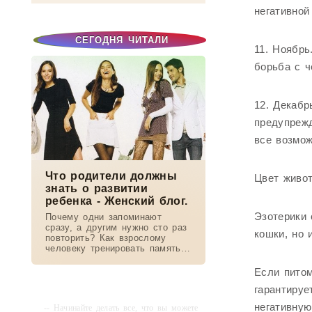
негативной
СЕГОДНЯ ЧИТАЛИ
11. Ноябрь
борьба с ч
12. Декабр
предупреж
все возмож
Что родители должны
Цвет живот
знать о развитии
ребенка - Женский блог.
Эзотерики 
Почему одни запоминают
сразу, а другим нужно сто раз
кошки, но 
повторить? Как взрослому
человеку тренировать память?
Правда ли, что левши
творчески одарены? Как наши
Если питом
способности зависят от
гарантируе
полушарий мозга?...
негативную
-- Начинайте делать все, что вы можете