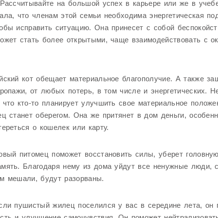
 Рассчитывайте на большой успех в карьере или же в учеб
ала, что членам этой семьи необходима энергетическая по
обы исправить ситуацию. Она принесет с собой беспокойств
может стать более открытыми, чаще взаимодействовать с 
йский кот обещает материальное благополучие. А также за
пропажи, от любых потерь, в том числе и энергетических. Н
 что кто-то планирует улучшить свое материальное положе
ец станет оберегом. Она же притянет в дом деньги, особен
тереться о кошелек или карту.
овый питомец поможет восстановить силы, уберет головную
мять. Благодаря нему из дома уйдут все ненужные люди, с
м мешали, будут разорваны.
сли пушистый жилец поселился у вас в середине лета, он 
сть и улучшение самочувствия. Он поможет нейтрализовать