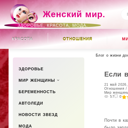
Женский мир.
ЗДОРОВЬЕ, КРАСОТА, МОДА.
КРАСОТА
ОТНОШЕНИЯ
М
Блог о жизни до
ЗДОРОВЬЕ
Если 
МИР ЖЕНЩИНЫ
21 май 2026,
Отношения / 
БЕРЕМЕННОСТЬ
Мир женщин
40
1
2
3
4
57
5
0
АВТОЛЕДИ
НОВОСТИ ЗВЕЗД
Почти в ка
МОДА
было запла