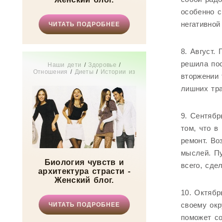
особенно с
негативной
ЧИТАТЬ ПОДРОБНЕЕ
8. Август.
решила пос
Наши дети
/
Здоровье
/
Отношения
/
Диеты
/
Истории из
вторжении 
жизни
/
Мода
/
СТАТЬИ
/
Мир
женщины
лишних тра
9. Сентябр
том, что в
ремонт. Во
мыслей. Пу
Биология чувств и
всего, сде
архитектура страсти -
Женский блог.
10. Октябр
своему ок
ЧИТАТЬ ПОДРОБНЕЕ
поможет со