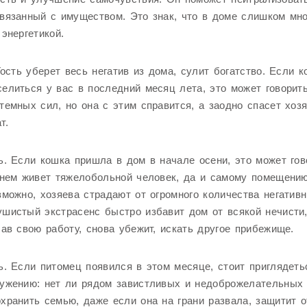
вязанный с имуществом. Это знак, что в доме слишком мн
 энергетикой.
 Гость уберет весь негатив из дома, сулит богатство. Если 
елиться у вас в последний месяц лета, это может говорит
темных сил, но она с этим справится, а заодно спасет хозя
т.
ь. Если кошка пришла в дом в начале осени, это может гов
 нем живет тяжелобольной человек, да и самому помещени
зможно, хозяева страдают от огромного количества негатив
шистый экстрасенс быстро избавит дом от всякой нечисти,
лав свою работу, снова убежит, искать другое прибежище.
ь. Если питомец появился в этом месяце, стоит приглядеть
ружению: нет ли рядом завистливых и недоброжелательных
хранить семью, даже если она на грани развала, защитит о