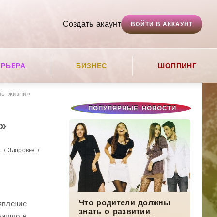
Создать акаунт
ВОЙТИ В АККАУНТ
АРЬЕРА
БИЗНЕС
ШОППИНГ
ль жизни»
ПОПУЛЯРНЫЕ НОВОСТИ
»
 / Здоровье /
Что родители должны
явление
знать о развитии
ришло в