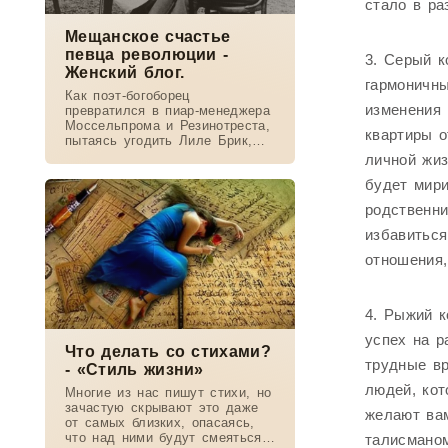
стало в ра
Мещанское счастье
певца революции -
3. Серый к
Женский блог.
гармоничны
Как поэт-богоборец
изменения 
превратился в пиар-менеджера
Моссельпрома и Резинотреста,
квартиры о
пытаясь угодить Лиле Брик,
зачем Ахматова желала ему
личной жиз
смерти в 1917-м, почему он
будет мири
стал советским буржуа, а не
вторым
родственни
избавиться
отношения,
4. Рыжий к
успех на р
Что делать со стихами?
трудные вр
- «Стиль жизни»
людей, ко
Многие из нас пишут стихи, но
зачастую скрывают это даже
желают вам
от самых близких, опасаясь,
что над ними будут смеяться
талисманом