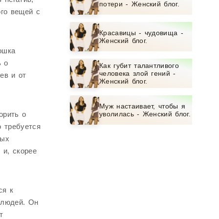
потери - Женский блог.
ого вещей с
Красавицы - чудовища -
Женский блог.
кошка
ь о
Как губит талантливого
человека злой гений -
ев и от
Женский блог.
Муж настаивает, чтобы я
орить о
уволилась - Женский блог.
ю требуется
ных
 и, скорее
ся к
 людей. Он
т