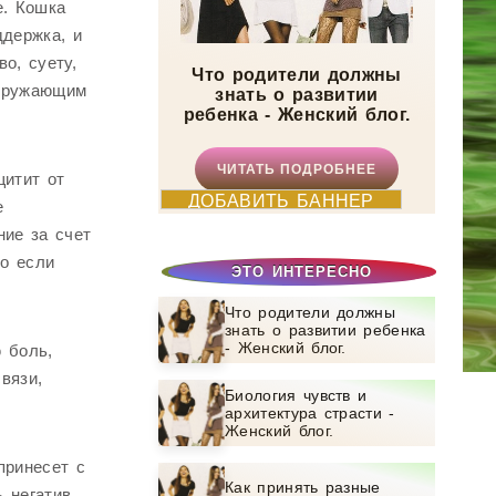
е. Кошка
ддержка, и
о, суету,
Что родители должны
окружающим
знать о развитии
ребенка - Женский блог.
ЧИТАТЬ ПОДРОБНЕЕ
щитит от
ДОБАВИТЬ БАННЕР
е
ние за счет
но если
ЭТО ИНТЕРЕСНО
Что родители должны
знать о развитии ребенка
- Женский блог.
 боль,
вязи,
Биология чувств и
архитектура страсти -
Женский блог.
принесет с
Как принять разные
 негатив,