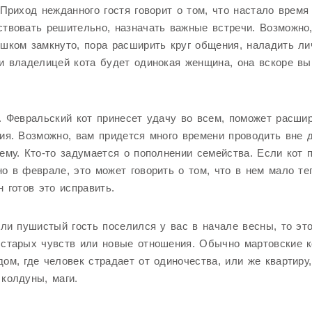
 Приход нежданного гостя говорит о том, что настало время
твовать решительно, назначать важные встречи. Возможно
шком замкнуто, пора расширить круг общения, наладить л
и владелицей кота будет одинокая женщина, она вскоре вы
. Февральский кот принесет удачу во всем, поможет расши
ия. Возможно, вам придется много времени проводить вне 
ему. Кто-то задумается о пополнении семейства. Если кот 
о в феврале, это может говорить о том, что в нем мало те
н готов это исправить.
сли пушистый гость поселился у вас в начале весны, то эт
 старых чувств или новые отношения. Обычно мартовские 
ом, где человек страдает от одиночества, или же квартиру,
колдуны, маги.