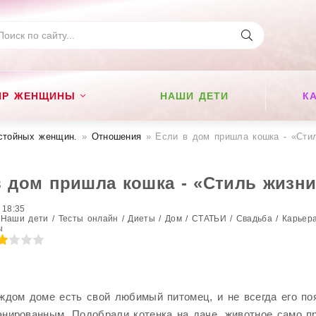
ИР ЖЕНЩИНЫ
НАШИ ДЕТИ
К
стойных женщин​.
»
Отношения
» Если в дом пришла кошка - «Сти
в дом пришла кошка - «Стиль жизни
 18:35
Наши дети / Тесты онлайн / Диеты / Дом / СТАТЬИ / Свадьба / Карьера
ы
ждом доме есть свой любимый питомец, и не всегда его по
нированным. Подобрали котенка на даче, животное само п