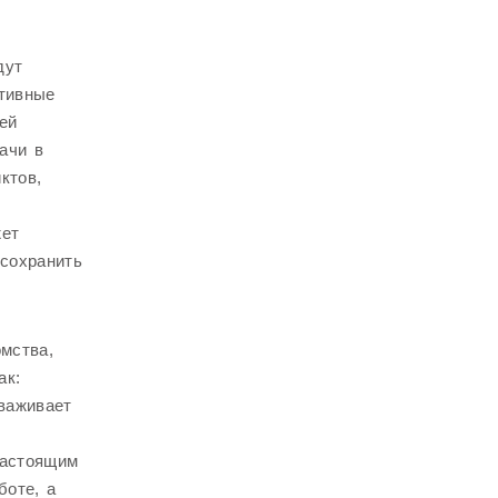
дут
итивные
ей
ачи в
ктов,
жет
 сохранить
мства,
ак:
тваживает
настоящим
боте, а