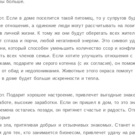
зы больше.
от. Если в доме поселится такой питомец, то у супругов бу
е отношения, а одинокие люди могут рассчитывать на поз
в личной жизни. К тому же они будут оберегать всех жител
т сглаза и порчи, любой негативной энергии. Это символ уд
ни, который способен уменьшить количество ссор и конфли
ть всех членов семьи. Если хотите улучшить отношения с
ками, подарите им серого котенка (с их согласия), он помо
 от обид и недопонимания. Животные этого окраса помогут
 в доме будет больше искренности и тепла.
от. Подарит хорошее настроение, привлечет выгодные знако
аботе, высокие заработки. Если он пришел в дом, то это зн
емена остались позади, он притянет счастье и радость. О
торые
 зла, притягивая добрых и отзывчивых знакомых. Станет 
 для тех, кто занимается бизнесом, привлечет удачу на ра