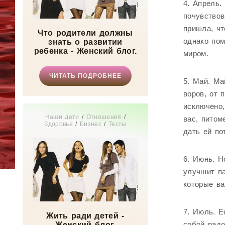
4. Апрель.
почувствов
пришла, чт
Что родители должны
однако по
знать о развитии
ребенка - Женский блог.
миром.
ЧИТАТЬ ПОДРОБНЕЕ
5. Май. Ма
воров, от 
исключено,
Наши дети
/
Отношения
/
вас, питом
Здоровье
/
Бизнес
/
Тесты
дать ей по
онлайн
/
Мода
/
Красота
/
СТАТЬИ
/
Мир женщины
6. Июнь. Н
улучшит па
которые ва
7. Июль. Е
Жить ради детей -
собой радо
Женский блог.