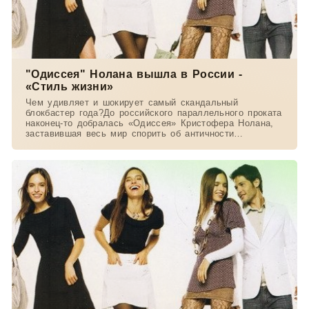
"Одиссея" Нолана вышла в России -
«Стиль жизни»
Чем удивляет и шокирует самый скандальный
блокбастер года?До российского параллельного проката
наконец-то добралась «Одиссея» Кристофера Нолана,
заставившая весь мир спорить об античности
экранизации