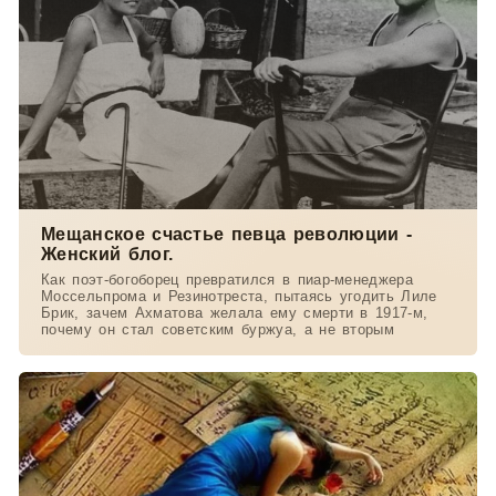
Мещанское счастье певца революции -
Женский блог.
Как поэт-богоборец превратился в пиар-менеджера
Моссельпрома и Резинотреста, пытаясь угодить Лиле
Брик, зачем Ахматова желала ему смерти в 1917-м,
почему он стал советским буржуа, а не вторым