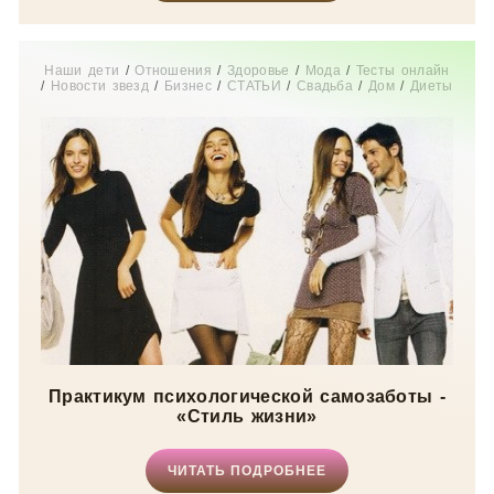
Наши дети
/
Отношения
/
Здоровье
/
Мода
/
Тесты онлайн
/
Новости звезд
/
Бизнес
/
СТАТЬИ
/
Свадьба
/
Дом
/
Диеты
/
Рецепты
/
Шоппинг
/
Отдых
/
Карьера
/
Мир женщины
Практикум психологической самозаботы -
«Стиль жизни»
ЧИТАТЬ ПОДРОБНЕЕ