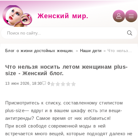
Женский мир.
Блог о жизни достойных женщин​.
»
Наши дети
» Что нельзя носить летом женщинам plus-size - Женский блог.
Что нельзя носить летом женщинам plus-
size - Женский блог.
13 июн 2026, 18:30
1
2
3
4
5
0
Присмотритесь к списку, составленному стилистом
plus-size— вдруг и в вашем шкафу есть эти вещи-
антитренды? Самое время от них избавиться!
При всей свободе современной моды в ней
встречается много вещей, которые подходят далеко не