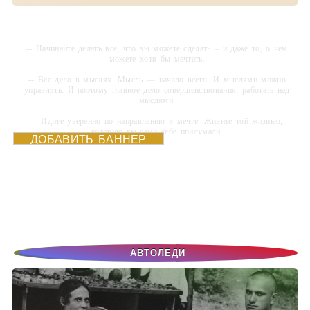
-- Начинайте делать все, что вы можете сделать – и даже то, о чем
можете хотя бы мечтать.
-- Все дело в мыслях. Мысль — начало всего. И мыслями можно
управлять. И поэтому главное дело совершенствования: работать над
мыслями.
-- Идите уверенно по направлению к мечте. Живите той жизнью,
которую вы сами себе придумали.
ДОБАВИТЬ БАННЕР
-- Самое большое богатство — это ум. Самая большая нищета —
глупость. Из всех страхов самый пугающий — самолюбование.
-- Лучшее, что можно сделать с хорошим советом, это пропустить его
мимо ушей. Он никогда не бывает полезен никому, кроме того, кто его
дал.
-- Люблю давать советы и очень не люблю, когда их дают мне.
АВТОЛЕДИ