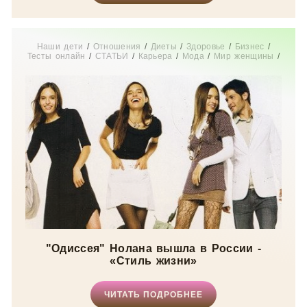
Наши дети
/
Отношения
/
Диеты
/
Здоровье
/
Бизнес
/
Тесты онлайн
/
СТАТЬИ
/
Карьера
/
Мода
/
Мир женщины
/
Истории из жизни
/
Дом
"Одиссея" Нолана вышла в России -
«Стиль жизни»
ЧИТАТЬ ПОДРОБНЕЕ