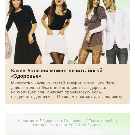
Какие болезни можно лечить йогой -
«Здоровье»
Множество научных статей говорит о том, что йога
действительно благотворно влияет на здоровье:
нормализует сон, снижает хроническую боль,
отодвигает деменцию. О том, что может дать человеку
Наши дети
/
Здоровье
/
Отношения
/
Тесты онлайн
/
Истории из жизни
/
СТАТЬИ
/
Диеты