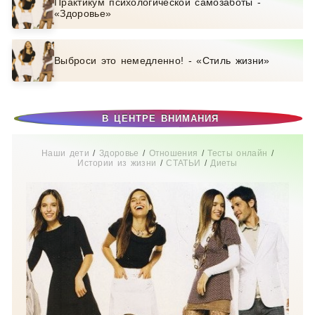
Практикум психологической самозаботы -
«Здоровье»
Выброси это немедленно! - «Стиль жизни»
В ЦЕНТРЕ ВНИМАНИЯ
Наши дети
/
Здоровье
/
Отношения
/
Тесты онлайн
/
Истории из жизни
/
СТАТЬИ
/
Диеты