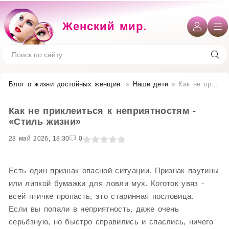
Женский мир.
Блог о жизни достойных женщин​.
»
Наши дети
» Как не приклеиться к неприятностям - «Стиль жизни»
Как не приклеиться к неприятностям -
«Стиль жизни»
28 май 2026, 18:30
1
2
3
4
5
0
Есть один признак опасной ситуации. Признак паутины
или липкой бумажки для ловли мух. Коготок увяз -
всей птичке пропасть, это старинная пословица.
Если вы попали в неприятность, даже очень
серьёзную, но быстро справились и спаслись, ничего