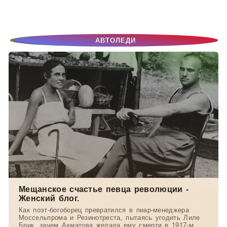
дал.
-- Люблю давать советы и очень не люблю, когда их дают мне.
АВТОЛЕДИ
Мещанское счастье певца революции -
Женский блог.
Как поэт-богоборец превратился в пиар-менеджера
Моссельпрома и Резинотреста, пытаясь угодить Лиле
Брик, зачем Ахматова желала ему смерти в 1917-м,