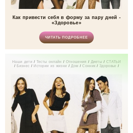
Как привести себя в форму за пару дней -
«Здоровье»
ЧИТАТЬ ПОДРОБНЕЕ
Наши дети
/
Тесты онлайн
/
Отношения
/
Диеты
/
СТАТЬИ
/
Бизнес
/
Истории из жизни
/
Дом
/
Сонник
/
Здоровье
/
Свадьба
/
Новости звезд
/
Мода
/
Мир женщины