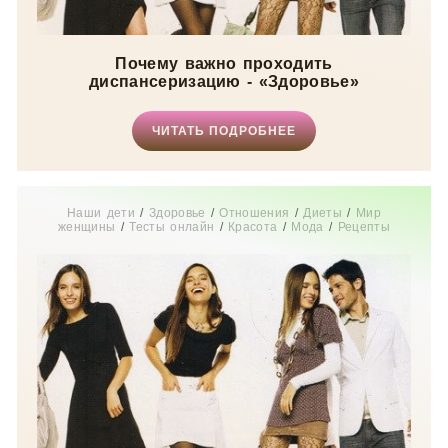
Почему важно проходить
диспансеризацию - «Здоровье»
ЧИТАТЬ ПОДРОБНЕЕ
Наши дети
/
Здоровье
/
Отношения
/
Диеты
/
Мир
женщины
/
Тесты онлайн
/
Красота
/
Мода
/
Рецепты