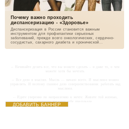
Почему важно проходить
диспансеризацию - «Здоровье»
Диспансеризация в России становится важным
инструментом для профилактики серьезных
заболеваний, прежде всего онкологических, сердечно-
сосудистых, сахарного диабета и хронической
обструктивной
-- Начинайте делать все, что вы можете сделать – и даже то, о чем
можете хотя бы мечтать.
-- Все дело в мыслях. Мысль — начало всего. И мыслями можно
управлять. И поэтому главное дело совершенствования: работать над
мыслями.
-- Идите уверенно по направлению к мечте. Живите той жизнью,
которую вы сами себе придумали.
ДОБАВИТЬ БАННЕР
-- Самое большое богатство — это ум. Самая большая нищета —
глупость. Из всех страхов самый пугающий — самолюбование.
-- Лучшее, что можно сделать с хорошим советом, это пропустить его
мимо ушей. Он никогда не бывает полезен никому, кроме того, кто его