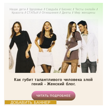
Наши дети
/
Здоровье
/
Свадьба
/
Бизнес
/
Тесты онлайн
/
Красота
/
СТАТЬИ
/
Отношения
/
Диеты
/
Мир женщины
Как губит талантливого человека злой
гений - Женский блог.
ЧИТАТЬ ПОДРОБНЕЕ
ДОБАВИТЬ БАННЕР