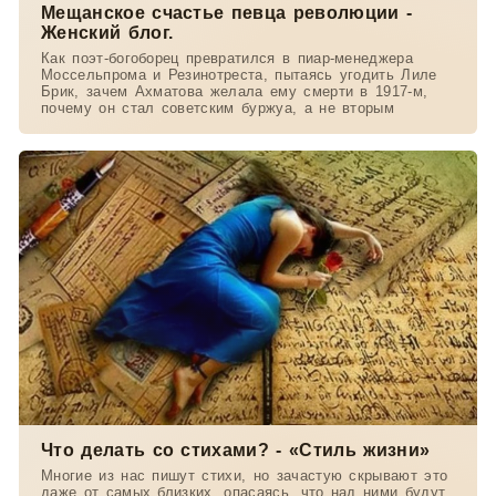
Мещанское счастье певца революции -
Женский блог.
Как поэт-богоборец превратился в пиар-менеджера
Моссельпрома и Резинотреста, пытаясь угодить Лиле
Брик, зачем Ахматова желала ему смерти в 1917-м,
почему он стал советским буржуа, а не вторым
Что делать со стихами? - «Стиль жизни»
Многие из нас пишут стихи, но зачастую скрывают это
даже от самых близких, опасаясь, что над ними будут