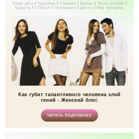
Наши дети
/
Здоровье
/
Свадьба
/
Бизнес
/
Тесты онлайн
/
Красота
/
СТАТЬИ
/
Отношения
/
Диеты
/
Мир женщины
Как губит талантливого человека злой
гений - Женский блог.
ЧИТАТЬ ПОДРОБНЕЕ