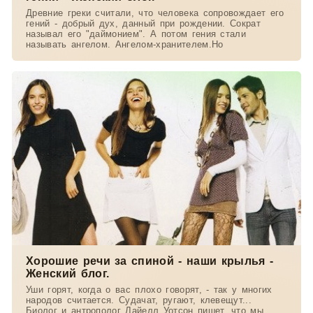
Древние греки считали, что человека сопровождает его
гений - добрый дух, данный при рождении. Сократ
называл его "даймонием". А потом гения стали
называть ангелом. Ангелом-хранителем.Но
Хорошие речи за спиной - наши крылья -
Женский блог.
Уши горят, когда о вас плохо говорят, - так у многих
народов считается. Судачат, ругают, клевещут...
Биолог и антрополог Лайелл Уотсон пишет, что мы