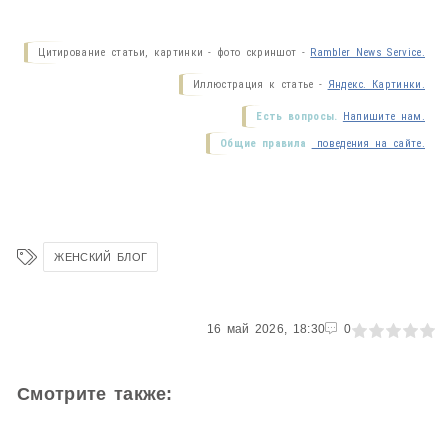
Цитирование статьи, картинки - фото скриншот -
Rambler News Service.
Иллюстрация к статье -
Яндекс. Картинки.
Есть вопросы.
Напишите нам.
Общие правила
поведения на сайте.
ЖЕНСКИЙ БЛОГ
0
16 май 2026, 18:30
1
2
3
4
5
0
Смотрите также: