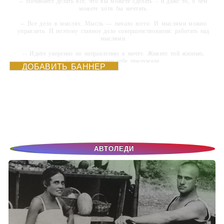
-- Начинайте делать все, что вы можете сделать – и даже то, о чем
можете хотя бы мечтать.
-- Все дело в мыслях. Мысль — начало всего. И мыслями можно
управлять. И поэтому главное дело совершенствования: работать над
мыслями.
-- Идите уверенно по направлению к мечте. Живите той жизнью,
которую вы сами себе придумали.
ДОБАВИТЬ БАННЕР
-- Самое большое богатство — это ум. Самая большая нищета —
глупость. Из всех страхов самый пугающий — самолюбование.
-- Лучшее, что можно сделать с хорошим советом, это пропустить его
мимо ушей. Он никогда не бывает полезен никому, кроме того, кто его
дал.
-- Люблю давать советы и очень не люблю, когда их дают мне.
АВТОЛЕДИ