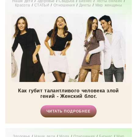
Наши дети
/
Здоровье
/
Свадьба
/
Бизнес
/
Тесты онлайн
/
Красота
/
СТАТЬИ
/
Отношения
/
Диеты
/
Мир женщины
Как губит талантливого человека злой
гений - Женский блог.
ЧИТАТЬ ПОДРОБНЕЕ
Здоровье
/
Наши дети
/
Мода
/
Отношения
/
Бизнес
/
Мир