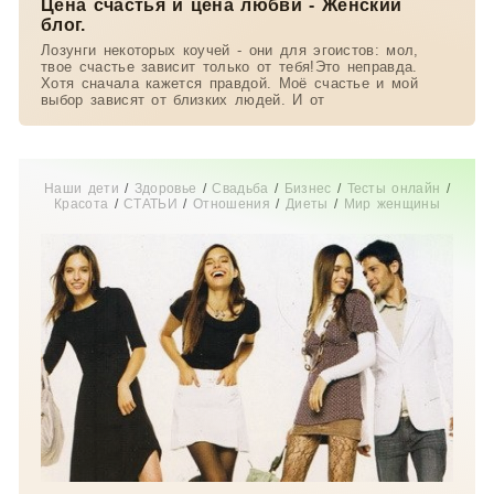
Цена счастья и цена любви - Женский
блог.
Лозунги некоторых коучей - они для эгоистов: мол,
твое счастье зависит только от тебя!Это неправда.
Хотя сначала кажется правдой. Моё счастье и мой
выбор зависят от близких людей. И от
Наши дети
/
Здоровье
/
Свадьба
/
Бизнес
/
Тесты онлайн
/
Красота
/
СТАТЬИ
/
Отношения
/
Диеты
/
Мир женщины