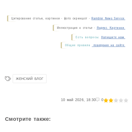
Цитирование статьи, картинки - фото скриншот -
Rambler News Service.
Иллюстрация к статье -
Яндекс. Картинки.
Есть вопросы.
Напишите нам.
Общие правила
поведения на сайте.
ЖЕНСКИЙ БЛОГ
40
10 май 2026, 18:30
1
2
3
4
5
0
Смотрите также: