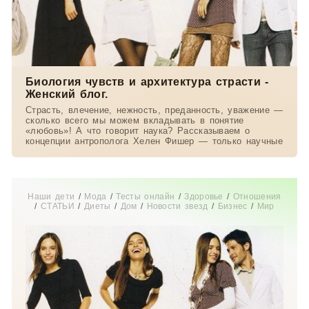
Биология чувств и архитектура страсти -
Женский блог.
Страсть, влечение, нежность, преданность, уважение —
сколько всего мы можем вкладывать в понятие
«любовь»! А что говорит наука? Рассказываем о
концепции антрополога Хелен Фишер — только научные
Наши дети
/
Мода
/
Тесты онлайн
/
Здоровье
/
Отношения
/
СТАТЬИ
/
Диеты
/
Дом
/
Новости звезд
/
Бизнес
/
Мир
женщины
/
Свадьба
/
Беременность
/
Увлечения
/
Истории
из жизни
/
Красота