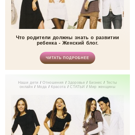
Что родители должны знать о развитии
ребенка - Женский блог.
ЧИТАТЬ ПОДРОБНЕЕ
Наши дети
/
Отношения
/
Здоровье
/
Бизнес
/
Тесты
онлайн
/
Мода
/
Красота
/
СТАТЬИ
/
Мир женщины