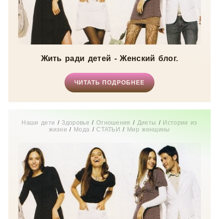
Жить ради детей - Женский блог.
ЧИТАТЬ ПОДРОБНЕЕ
Наши дети
/
Здоровье
/
Отношения
/
Диеты
/
Истории из
жизни
/
Мода
/
СТАТЬИ
/
Мир женщины