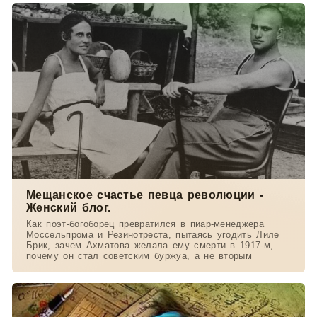
Мещанское счастье певца революции -
Женский блог.
Как поэт-богоборец превратился в пиар-менеджера
Моссельпрома и Резинотреста, пытаясь угодить Лиле
Брик, зачем Ахматова желала ему смерти в 1917-м,
почему он стал советским буржуа, а не вторым