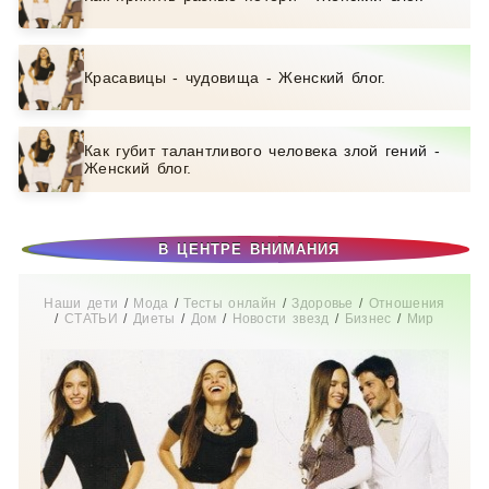
Красавицы - чудовища - Женский блог.
Как губит талантливого человека злой гений -
Женский блог.
В ЦЕНТРЕ ВНИМАНИЯ
Наши дети
/
Мода
/
Тесты онлайн
/
Здоровье
/
Отношения
/
СТАТЬИ
/
Диеты
/
Дом
/
Новости звезд
/
Бизнес
/
Мир
женщины
/
Свадьба
/
Беременность
/
Увлечения
/
Истории
из жизни
/
Красота